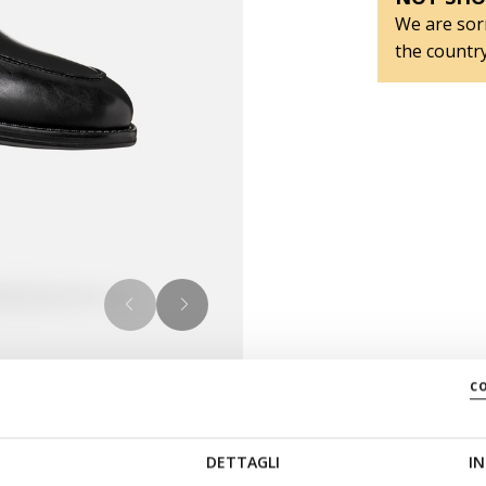
We are sorr
the country
c
DETTAGLI
IN