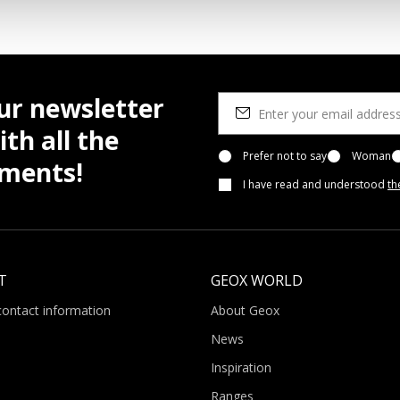
ur newsletter
th all the
Prefer not to say
Woman
pments!
I have read and understood
th
T
GEOX WORLD
contact information
About Geox
News
Inspiration
Ranges