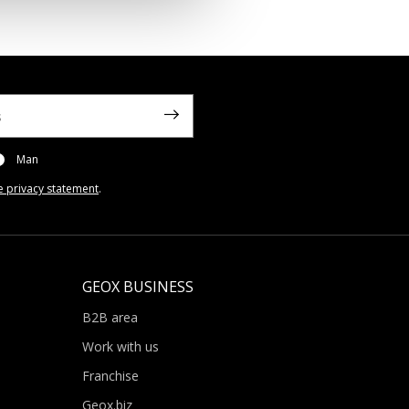
Man
e privacy statement
.
GEOX BUSINESS
B2B area
Work with us
Franchise
Geox.biz