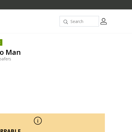
E
go Man
oafers
PPABLE