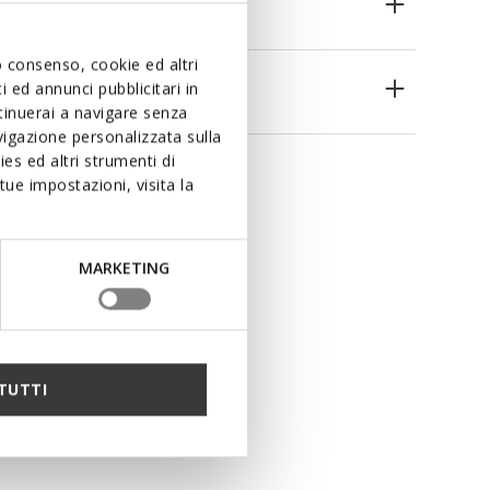
uo consenso, cookie ed altri
es
 ed annunci pubblicitari in
ntinuerai a navigare senza
igazione personalizzata sulla
es ed altri strumenti di
ue impostazioni, visita la
MARKETING
TUTTI