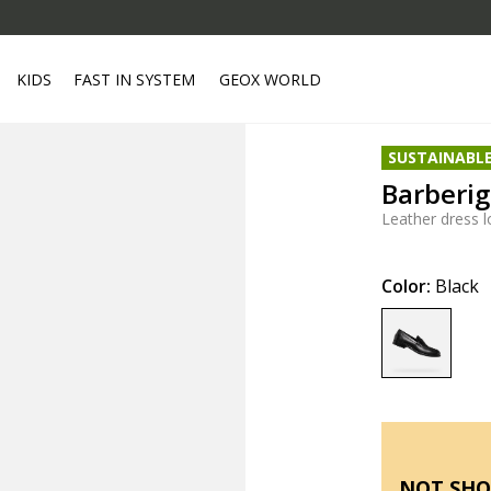
KIDS
FAST IN SYSTEM
GEOX WORLD
SUSTAINABL
Barberi
Leather dress l
Color:
Black
selected
NOT SHO