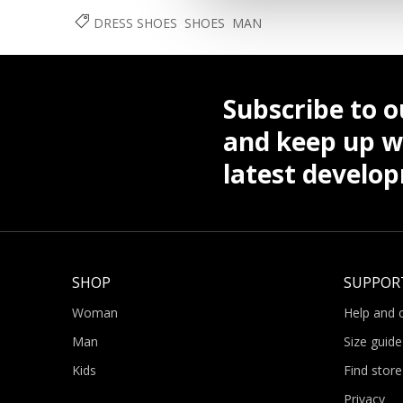
DRESS SHOES
SHOES
MAN
Subscribe to o
and keep up wi
latest develo
SHOP
SUPPOR
Woman
Help and 
Man
Size guide
Kids
Find store
Privacy