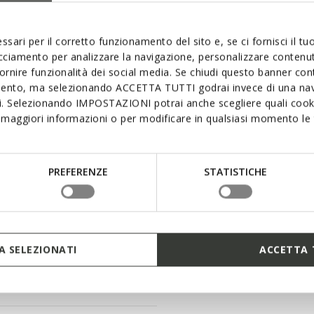
Materials
and more formal occasions.
ssari per il corretto funzionamento del sito e, se ci fornisci il t
fortable upper in refined
Technologi
acciamento per analizzare la navigazione, personalizzare contenuti
interpretation of the
fornire funzionalità dei social media. Se chiudi questo banner co
mento, ma selezionando ACCETTA TUTTI godrai invece di una nav
si. Selezionando IMPOSTAZIONI potrai anche scegliere quali cooki
maggiori informazioni o per modificare in qualsiasi momento le t
PREFERENZE
STATISTICHE
 SELEZIONATI
ACCETTA 
swiftly