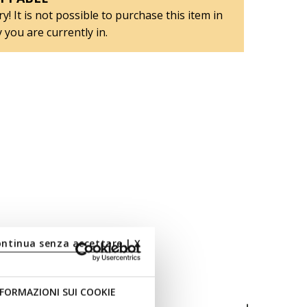
y! It is not possible to purchase this item in
 you are currently in.
ontinua senza accettare | X
FORMAZIONI SUI COOKIE