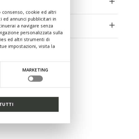
uo consenso, cookie ed altri
 ed annunci pubblicitari in
es
ntinuerai a navigare senza
igazione personalizzata sulla
es ed altri strumenti di
ue impostazioni, visita la
MARKETING
TUTTI