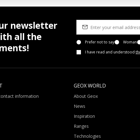
ur newsletter
th all the
Prefer not to say
Woman
pments!
I have read and understood
th
T
GEOX WORLD
contact information
About Geox
News
Inspiration
Ranges
Technologies