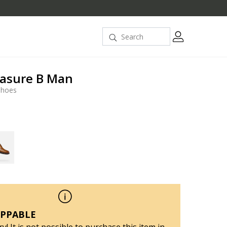
easure B Man
shoes
PPABLE