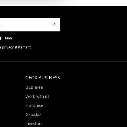
Man
e privacy statement
.
GEOX BUSINESS
B2B area
Work with us
Franchise
Geox.biz
Investors