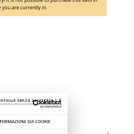
y! It is not possible to purchase this item in
 you are currently in.
ontinua senza accettare | X
FORMAZIONI SUI COOKIE