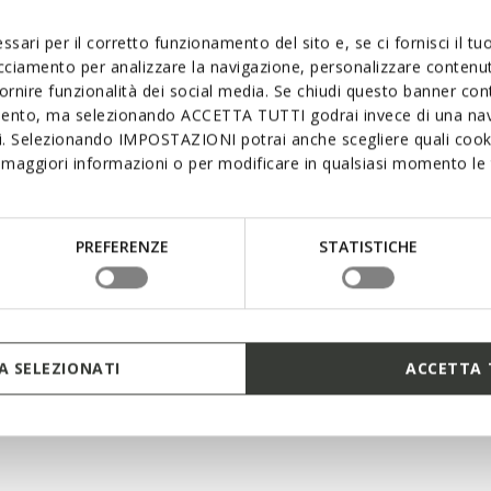
Materials
 authentic blend of
ssari per il corretto funzionamento del sito e, se ci fornisci il t
sic black version, it
acciamento per analizzare la navigazione, personalizzare contenuti
Technologi
fornire funzionalità dei social media. Se chiudi questo banner co
temporary design. Walk
mento, ma selezionando ACCETTA TUTTI godrai invece di una nav
and business looks.
si. Selezionando IMPOSTAZIONI potrai anche scegliere quali cooki
maggiori informazioni o per modificare in qualsiasi momento le t
PREFERENZE
STATISTICHE
ro Shock System
 SELEZIONATI
ACCETTA 