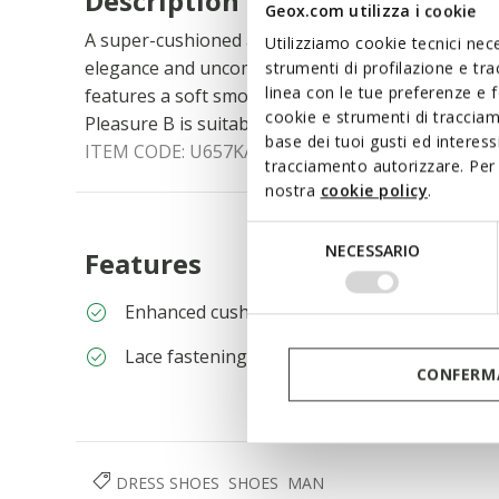
Description
Geox.com utilizza i cookie
A super-cushioned and breathable men's shoe, an
Utilizziamo cookie tecnici nece
elegance and uncompromising comfort. In this clas
strumenti di profilazione e tr
linea con le tue preferenze e 
features a soft smooth leather upper with a con
cookie e strumenti di traccia
Pleasure B is suitable for both special occasions 
base dei tuoi gusti ed interes
ITEM CODE:
U657KA00043C9999
tracciamento autorizzare. Per 
nostra
cookie policy
.
Selezione
NECESSARIO
Features
del
consenso
Enhanced cushioning effect based on the Ze
Lace fastening
CONFERMA
DRESS SHOES
SHOES
MAN