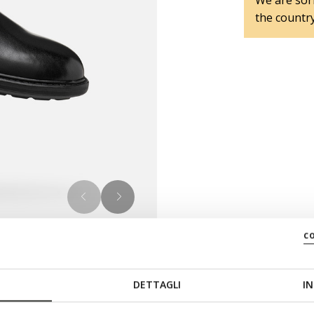
We are sorr
the country
c
DETTAGLI
IN