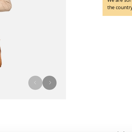
We are sorr
the country