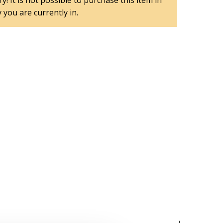
y! It is not possible to purchase this item in
 you are currently in.