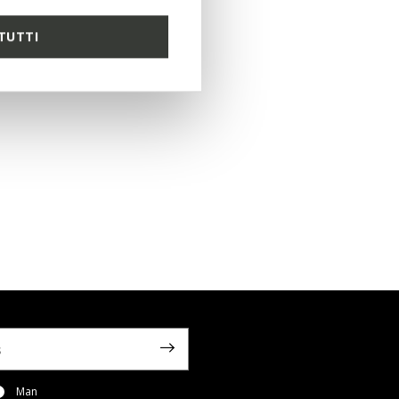
TUTTI
Man