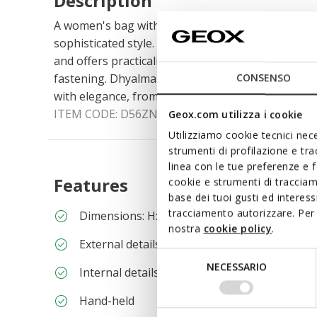
Description
A women's bag with a contemporary design that c
sophisticated style. In this cognac version, it is 
and offers practicality thanks to its handle, adjus
fastening. Dhyalma is the ideal accessory to acco
CONSENSO
with elegance, from the office to aperitif time.
ITEM CODE:
D56ZNA00046C6001
Geox.com utilizza i cookie
Utilizziamo cookie tecnici nece
strumenti di profilazione e tr
linea con le tue preferenze e 
Features
cookie e strumenti di traccia
base dei tuoi gusti ed interes
tracciamento autorizzare. Per 
Dimensions: H: 18,5 cm, L: 25 cm, W: 12 cm
nostra
cookie policy
.
External details: detachable keyring, remova
Selezione
NECESSARIO
Internal details: 3 internal pockets
del
consenso
Hand-held