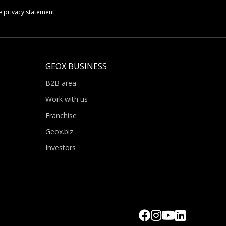
e privacy statement
.
GEOX BUSINESS
B2B area
Work with us
Franchise
Geox.biz
Investors