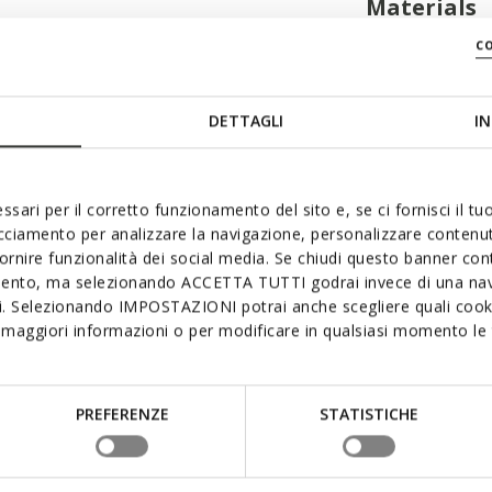
Materials
ombines functionality and
c
made of soft tumbled leather
table shoulder strap and zip
mpany your days in the city
DETTAGLI
IN
ssari per il corretto funzionamento del sito e, se ci fornisci il t
acciamento per analizzare la navigazione, personalizzare contenuti
fornire funzionalità dei social media. Se chiudi questo banner co
mento, ma selezionando ACCETTA TUTTI godrai invece di una nav
si. Selezionando IMPOSTAZIONI potrai anche scegliere quali cooki
maggiori informazioni o per modificare in qualsiasi momento le t
ble strap
PREFERENZE
STATISTICHE