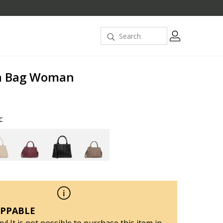
a Bag Woman
c
PPABLE