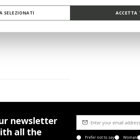
 SELEZIONATI
ACCETTA 
ur newsletter
th all the
Prefer not to say
Woman