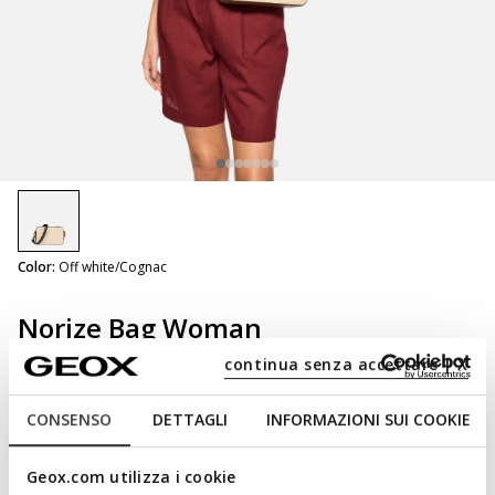
selected
Color:
Off white/Cognac
Norize Bag Woman
Cross-body bag
continua senza accettare | X
CONSENSO
DETTAGLI
INFORMAZIONI SUI COOKIE
NOT SHOPPABLE
Geox.com utilizza i cookie
We are sorry! It is not possible to purchase this item in the