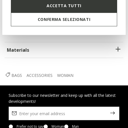
ACCETTA TUTTI
Adjustable strap
Shoulder style
CONFERMA SELEZIONATI
Zip fastening
Materials
BAGS
ACCESSORIES
WOMAN
Subscribe to our newsletter and keep up with all the latest
developments!
Prefer not to say
Woman
Man