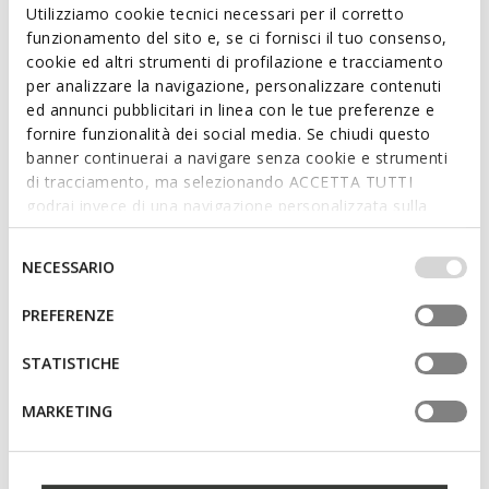
country you are currently in.
Utilizziamo cookie tecnici necessari per il corretto
funzionamento del sito e, se ci fornisci il tuo consenso,
cookie ed altri strumenti di profilazione e tracciamento
per analizzare la navigazione, personalizzare contenuti
Description
ed annunci pubblicitari in linea con le tue preferenze e
A women's shoulder bag with a classic and refined silhouette,
fornire funzionalità dei social media. Se chiudi questo
ideal for days in the city. In this version that mixes milk white
banner continuerai a navigare senza cookie e strumenti
and cognac, it is made of tumbled leather with a double zip
di tracciamento, ma selezionando ACCETTA TUTTI
fastening. Featuring a double detachable shoulder strap in
godrai invece di una navigazione personalizzata sulla
fabric and leather, Norize offers functionality without
base dei tuoi gusti ed interessi. Selezionando
compromising on style.
IMPOSTAZIONI potrai anche scegliere quali cookies ed
Selezione
NECESSARIO
ITEM CODE:
D65ZYA00046C1218
altri strumenti di tracciamento autorizzare. Per maggiori
del
Read more
informazioni o per modificare in qualsiasi momento le
consenso
PREFERENZE
tue impostazioni, visita la nostra
cookie policy
.
Features
STATISTICHE
Dimensions: H: 14,5 cm, L: 22,5 cm, W: 7 cm
MARKETING
External details: removable strap
Internal details: 2 internal pockets