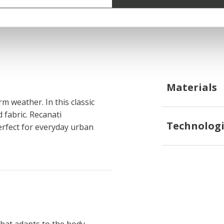
 a size L
Materials
rm weather. In this classic
 fabric. Recanati
Technologi
perfect for everyday urban