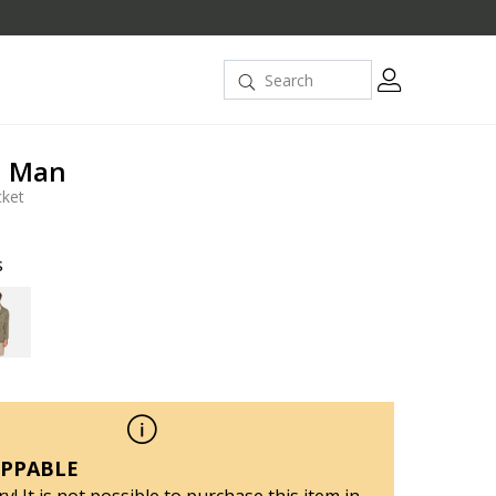
i Man
cket
s
PPABLE