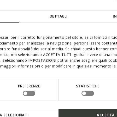
Color
DETTAGLI
IN
Opacity
ssari per il corretto funzionamento del sito e, se ci fornisci il t
acciamento per analizzare la navigazione, personalizzare contenuti
Font Size
fornire funzionalità dei social media. Se chiudi questo banner co
mento, ma selezionando ACCETTA TUTTI godrai invece di una nav
si. Selezionando IMPOSTAZIONI potrai anche scegliere quali cooki
maggiori informazioni o per modificare in qualsiasi momento le t
Text Edge Style
PREFERENZE
STATISTICHE
Font Family
 SELEZIONATI
ACCETTA 