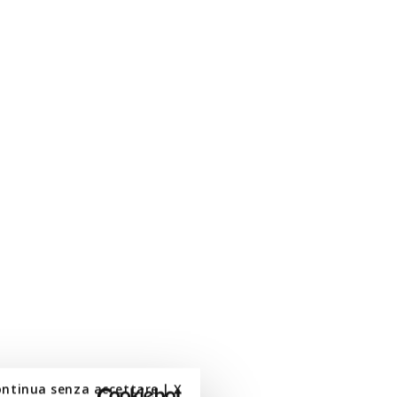
round
ontinua senza accettare | X