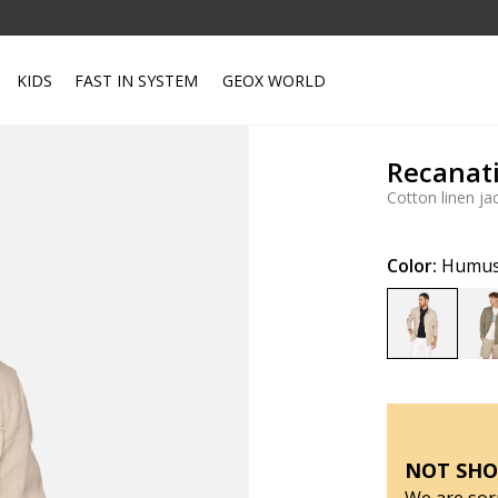
KIDS
FAST IN SYSTEM
GEOX WORLD
Recanat
Cotton linen ja
Color:
Humu
selected
NOT SHO