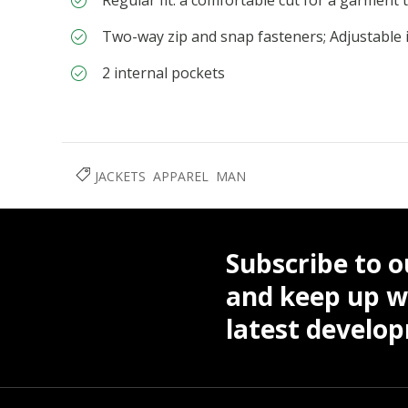
Regular fit: a comfortable cut for a garment 
Two-way zip and snap fasteners; Adjustable 
2 internal pockets
JACKETS
APPAREL
MAN
Subscribe to o
and keep up wi
latest develo