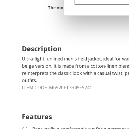
The model is 186 cm / 6'1" tall and wears
Description
Ultra-light, unlined men's field jacket, ideal for wa
beige version, it is made from a cotton-linen blend
reinterprets the classic look with a casual twist, 
outfits.
ITEM CODE:
M6520FT3345F5241
Features