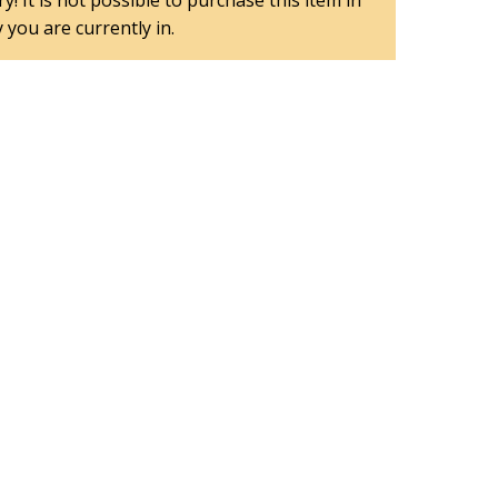
y! It is not possible to purchase this item in
 you are currently in.