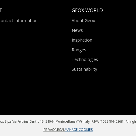
T
GEOX WORLD
contact information
About Geox
News
Inspiration
Ranges
Technologies
Sustainability
x S.p.a Via Feltrina Centro 16, 31044 Montebelluna (TV), Italy, P.IVA IT 03348440268 - All righ
PRIVACY
LEGAL
MANAGE COOKIES