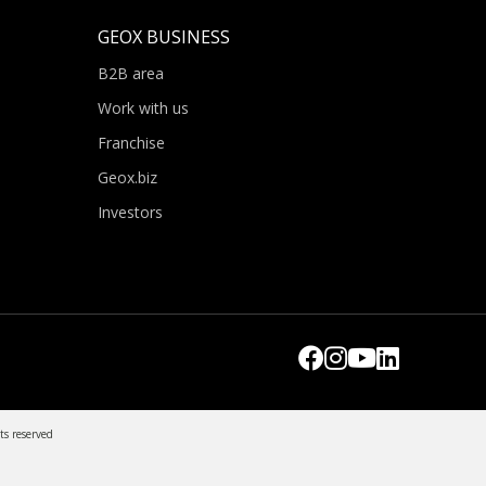
GEOX BUSINESS
B2B area
Work with us
Franchise
Geox.biz
Investors
ts reserved