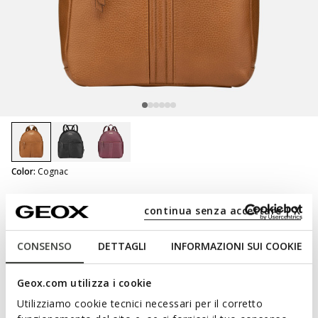
selected
Color:
Cognac
Eliebeth Backpack Woman
continua senza accettare | X
Backpack
CONSENSO
DETTAGLI
INFORMAZIONI SUI COOKIE
Geox.com utilizza i cookie
NOT SHOPPABLE
Utilizziamo cookie tecnici necessari per il corretto
We are sorry! It is not possible to purchase this item in the