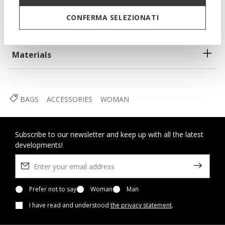
Zip fastening
CONFERMA SELEZIONATI
Materials
BAGS
ACCESSORIES
WOMAN
Subscribe to our newsletter and keep up with all the latest
developments!
Prefer not to say
Woman
Man
I have read and understood
the privacy statement
.