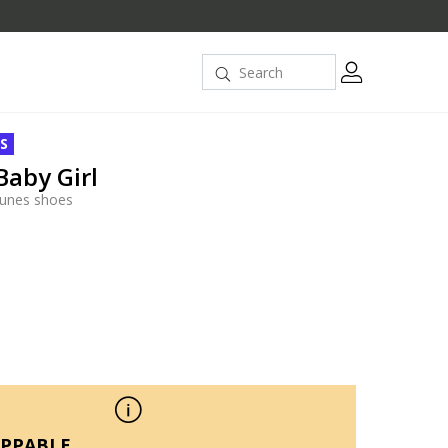
S
Baby Girl
unes shoes
PPABLE