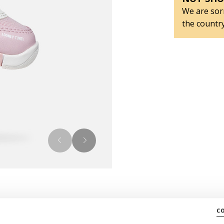
We are sorr
the country
c