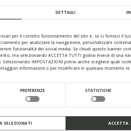
Materials
 born from the collaboration
DETTAGLI
IN
n, it features graphics
Technologi
Made of fabric and leather-
able, the ideal companion for
ssari per il corretto funzionamento del sito e, se ci fornisci il t
acciamento per analizzare la navigazione, personalizzare contenuti
fornire funzionalità dei social media. Se chiudi questo banner co
mento, ma selezionando ACCETTA TUTTI godrai invece di una nav
si. Selezionando IMPOSTAZIONI potrai anche scegliere quali cooki
maggiori informazioni o per modificare in qualsiasi momento le t
an Association of Podiatrists
PREFERENZE
STATISTICHE
System tread
 SELEZIONATI
ACCETTA 