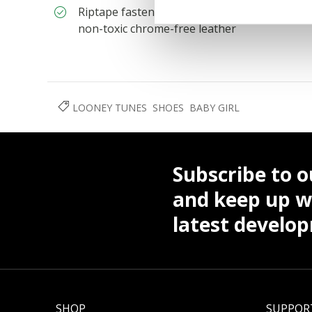
Riptape fastening; Removable insole; Antibact
non-toxic chrome-free leather
LOONEY TUNES
SHOES
BABY GIRL
Subscribe to o
and keep up wi
latest develo
SHOP
SUPPOR