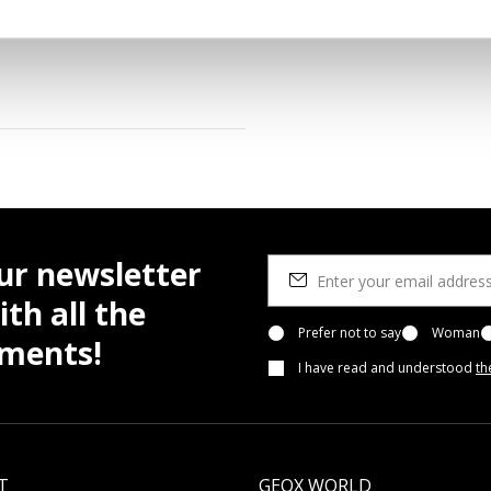
erial footbed; Insole lined in
ur newsletter
th all the
Prefer not to say
Woman
pments!
I have read and understood
th
T
GEOX WORLD