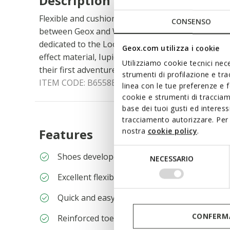
Description
Flexible and cushioned baby first steps sneakers,
CONSENSO
between Geox and Warner Bros. In this pink versio
dedicated to the Looney Tunes character Tweety. 
Geox.com utilizza i cookie
effect material, Iupidoo is lightweight and breath
Utilizziamo cookie tecnici nece
their first adventures.
strumenti di profilazione e tr
ITEM CODE:
B6558B011BCC8004
linea con le tue preferenze e 
cookie e strumenti di traccia
base dei tuoi gusti ed interes
tracciamento autorizzare. Per 
Features
nostra
cookie policy
.
Selezione
Shoes developed in partnership with the Itali
NECESSARIO
del
consenso
Excellent flexibility guaranteed by the Flexy 
Quick and easy to put on
CONFERMA
Reinforced toe and heel plus ankle support