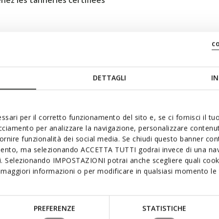
nez les tanneries certifiées
c
 une protection optimale,
optimal d’isolation thermique
DETTAGLI
IN
ck
ssari per il corretto funzionamento del sito e, se ci fornisci il t
acciamento per analizzare la navigazione, personalizzare contenuti
ble
fornire funzionalità dei social media. Se chiudi questo banner co
mento, ma selezionando ACCETTA TUTTI godrai invece di una nav
si. Selezionando IMPOSTAZIONI potrai anche scegliere quali cooki
maggiori informazioni o per modificare in qualsiasi momento le t
PREFERENZE
STATISTICHE