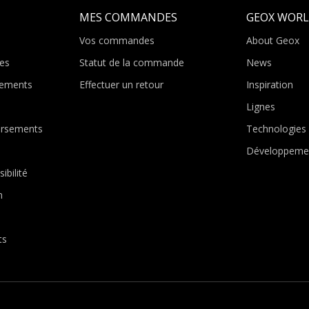
MES COMMANDES
GEOX WOR
Vos commandes
About Geox
es
Statut de la commande
News
ements
Effectuer un retour
Inspiration
Lignes
ursements
Technologies
Développemen
ibilité
n
ts