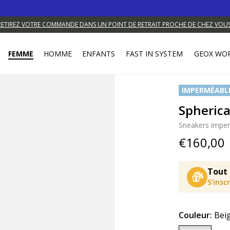
RETIREZ VOTRE COMMANDE DANS UN POINT DE RETRAIT PROCHE DE CHEZ VOUS
FEMME
HOMME
ENFANTS
FAST IN SYSTEM
GEOX WO
IMPERMÉABL
Spheric
Sneakers impe
€160,00
Tout 
S’insc
Couleur:
Beig