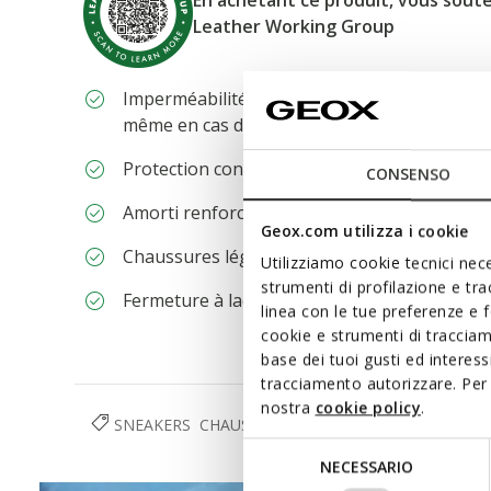
En achetant ce produit, vous soute
Leather Working Group
Imperméabilité maximale et respiration pour
même en cas de forte pluie
Protection contre le froid grâce à un niveau 
CONSENSO
Amorti renforcé, grâce au Système Zéro Sho
Geox.com utilizza i cookie
Chaussures légères
Utilizziamo cookie tecnici nece
strumenti di profilazione e tr
Fermeture à lacets; Semelle intérieure amovi
linea con le tue preferenze e 
cookie e strumenti di traccia
base dei tuoi gusti ed interes
tracciamento autorizzare. Per 
nostra
cookie policy
.
SNEAKERS
CHAUSSURES
FEMME
Selezione
NECESSARIO
del