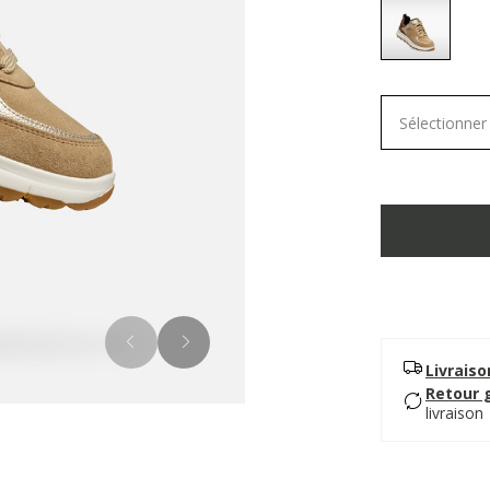
selected
Sélectionner 
Livrais
Retour 
livraison