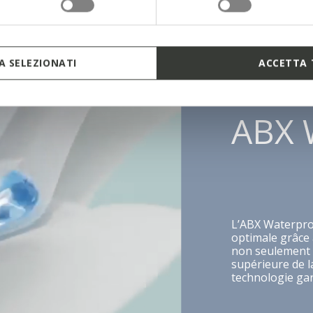
 SELEZIONATI
ACCETTA 
ABX 
L’ABX Waterproo
optimale grâce
non seulement d
supérieure de l
technologie gara