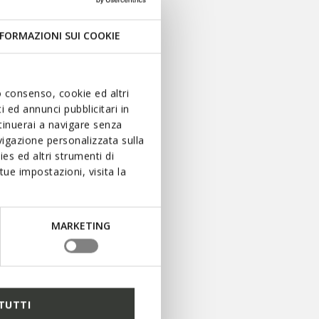
FORMAZIONI SUI COOKIE
de Geox.
uo consenso, cookie ed altri
 ed annunci pubblicitari in
ntinuerai a navigare senza
igazione personalizzata sulla
es ed altri strumenti di
ue impostazioni, visita la
MARKETING
DES AVANTAGES,
EXPÉRIENCES ET
CADEAUX SPÉCIAUX
VOUS ATTENDENT
TUTTI
S’INSCRIRE À BENEFEET