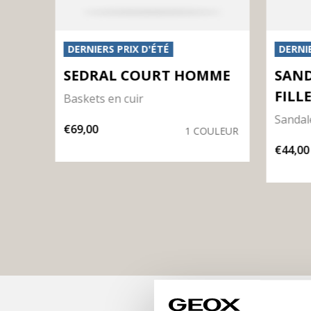
DERNIERS PRIX D'ÉTÉ
DERNIE
ME
SEDRAL COURT HOMME
SAND
FILL
Baskets en cuir
Sandal
€69,00
LEURS
1 COULEUR
€44,00