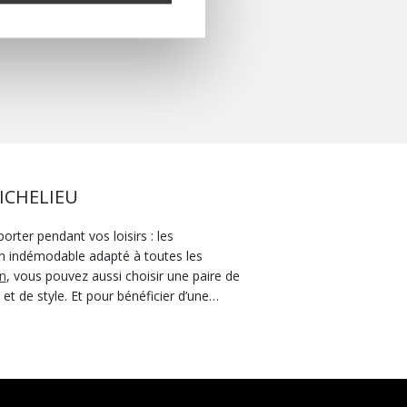
ICHELIEU
rter pendant vos loisirs : les
gn indémodable adapté à toutes les
on
, vous pouvez aussi choisir une paire de
t de style. Et pour bénéficier d’une
ichelieu pour femme de cette ligne
ent un confort supérieur tout au long de
d de la collection Geox sont un véritable
nue. En hiver, avec une paire de
 une protection supplémentaire contre le