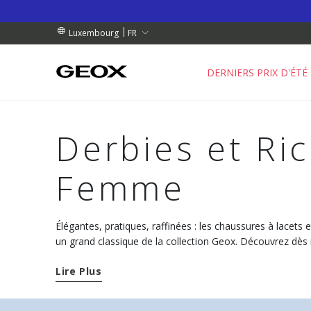
 RETRAIT PROCHE DE CHEZ VOUS.
NDES DE PLUS DE 99.00 €
NDES DE PLUS DE 99.00 €
FR
Luxembourg
DERNIERS PRIX D'ÉTÉ
Derbies et Ri
Femme
Élégantes, pratiques, raffinées : les chaussures à lacets 
un grand classique de la collection Geox. Découvrez dè
pour femme.
Lire Plus