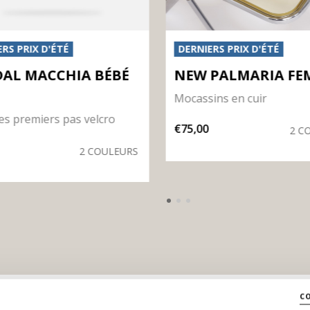
RS PRIX D'ÉTÉ
DERNIERS PRIX D'ÉTÉ
AL MACCHIA BÉBÉ
NEW PALMARIA FE
E
Mocassins en cuir
es premiers pas velcro
€75,00
2 C
2 COULEURS
c