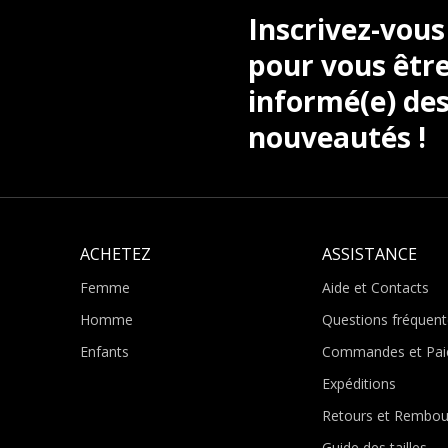
froid, notre collection inclut également 
Inscrivez-vous
chaussures Richelieu d’été que vous pour
valeur vos looks plus formels ou les tenu
pour vous être
de la garde-robe, les chaussures Richelieu
informé(e) des
chaussures à lacets et talon : vous les t
nouveautés !
ACHETEZ
ASSISTANCE
Femme
Aide et Contacts
Homme
Questions fréquent
Enfants
Commandes et Pai
Expéditions
Retours et Rembo
Guide des tailles