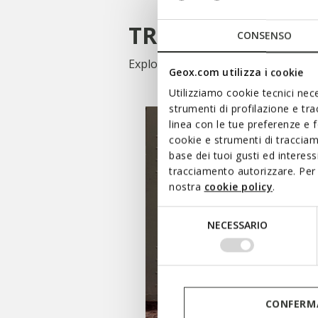
TROUVEZ VOTRE
CONSENSO
Explorez notre collection de vêteme
Geox.com utilizza i cookie
Utilizziamo cookie tecnici nece
strumenti di profilazione e tr
linea con le tue preferenze e 
cookie e strumenti di traccia
base dei tuoi gusti ed interes
tracciamento autorizzare. Per 
nostra
cookie policy
.
Selezione
NECESSARIO
del
consenso
ACHAT FEMME
CONFERMA