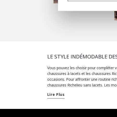
LE STYLE INDÉMODABLE DES
Vous pouvez les choisir pour compléter vo
chaussures à lacets et les chaussures Ri
occasions. Pour affronter une routine ric
chaussures Richelieu sans lacets. Les mod
souplesse maximale à chaque pas, essay
Lire Plus
technologique sont légères, souples et re
la journée. Très utiles en ville, en part
symbole et vous accompagnent du matin ju
chaussures Derby en cuir ou d'élégantes 