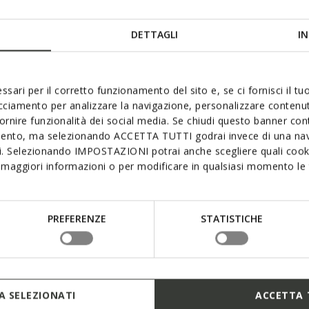
 STYLE
DETTAGLI
IN
nts et chaussures pour toute la famille et découvrez le mon
ssari per il corretto funzionamento del sito e, se ci fornisci il t
acciamento per analizzare la navigazione, personalizzare contenuti
fornire funzionalità dei social media. Se chiudi questo banner co
mento, ma selezionando ACCETTA TUTTI godrai invece di una nav
si. Selezionando IMPOSTAZIONI potrai anche scegliere quali cooki
maggiori informazioni o per modificare in qualsiasi momento le t
PREFERENZE
STATISTICHE
ACHAT ENFANTS
 SELEZIONATI
ACCETTA 