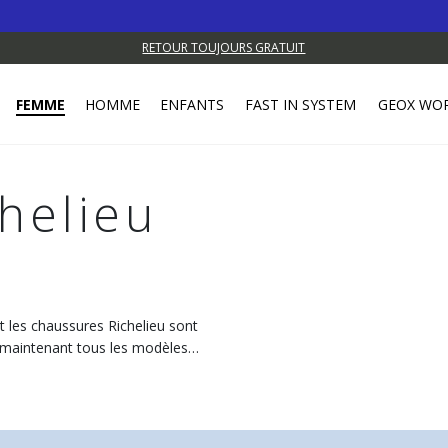
RETOUR TOUJOURS GRATUIT
FEMME
HOMME
ENFANTS
FAST IN SYSTEM
GEOX WO
chelieu
et les chaussures Richelieu sont
s maintenant tous les modèles