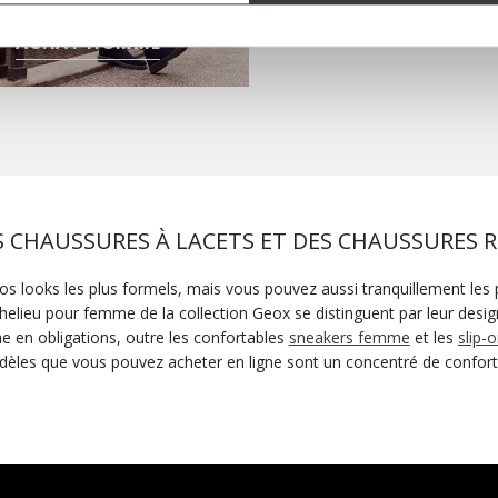
ACHAT HOMME
 CHAUSSURES À LACETS ET DES CHAUSSURES R
s looks les plus formels, mais vous pouvez aussi tranquillement les po
chelieu pour femme de la collection Geox se distinguent par leur desi
he en obligations, outre les confortables
sneakers femme
et les
slip-
èles que vous pouvez acheter en ligne sont un concentré de confort e
ez les
chaussures Spherica™
de la collection Geox. Les chaussures R
spirantes et, grâce à leurs propriétés amortissantes, elles vous assur
iculier lorsque vous prévoyez de beaucoup marcher, les chaussures Oxfor
squ’au soir en ajoutant une touche d’élégance à n’importe quelle te
richelieu vernis femme, vous êtes sûre de ne pas vous tromper. Pour