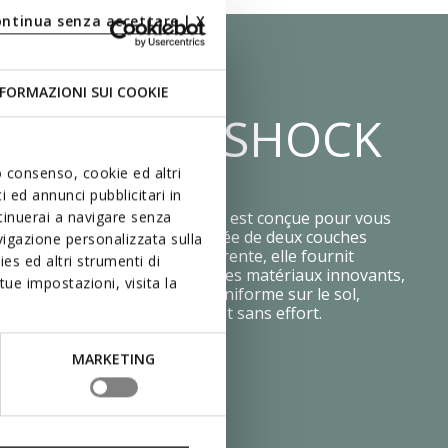
ontinua senza accettare | X
FORMAZIONI SUI COOKIE
ÈME ZÉRO SHOCK
uo consenso, cookie ed altri
 ed annunci pubblicitari in
ieure avec système Zéro Shock est conçue pour vous
ntinuerai a navigare senza
t absolu à chaque pas. Composée de deux couches
igazione personalizzata sulla
chaque avec une densité différente, elle fournit
es ed altri strumenti di
ale et amorti optimal. Grâce à des matériaux innovants,
ue impostazioni, visita la
ed est distribuée de manière uniforme sur le sol,
che particulièrement légère et sans effort.
MARKETING