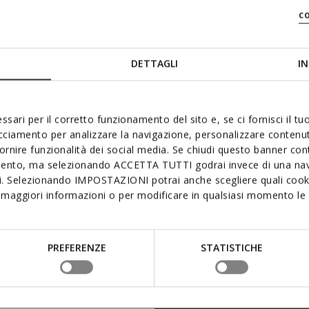
c
DETTAGLI
IN
SYST
ssari per il corretto funzionamento del sito e, se ci fornisci il t
acciamento per analizzare la navigazione, personalizzare contenuti
La semelle extér
fornire funzionalità dei social media. Se chiudi questo banner co
offrir un confor
mento, ma selezionando ACCETTA TUTTI godrai invece di una nav
interconnectées, 
si. Selezionando IMPOSTAZIONI potrai anche scegliere quali cooki
flexibilité maxim
maggiori informazioni o per modificare in qualsiasi momento le t
la pression du pi
assurant une mar
PREFERENZE
STATISTICHE