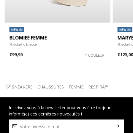
NEW IN
NEW IN
BLOMIEE FEMME
MARY
Baskets basse
Baskets
€99,95
€125,0
1 COULEUR
SNEAKERS
CHAUSSURES
FEMME
RESPIRA™
Inscrivez-vous à la newsletter pour vous être toujours
informé(e) des dernières nouveautés !