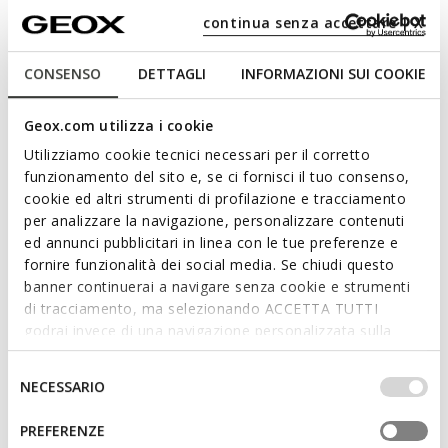
Sneaker pour femme d'inspiration running au look glamour,
continua senza accettare | X
alliant confort et respirabilité. Réalisées en cuir imprimé
léopard et en daim, elles sont ici proposées dans une version
associant le noisette et le noir. Dotées d'une semelle
CONSENSO
DETTAGLI
INFORMAZIONI SUI COOKIE
extérieure épaisse, les Diamanta complètent les tenues de
tous les jours avec une touche sportive mais féminine.
Geox.com utilizza i cookie
CODE PRODUIT:
D36UFE0NX22CM69B
Lire plus
Utilizziamo cookie tecnici necessari per il corretto
funzionamento del sito e, se ci fornisci il tuo consenso,
cookie ed altri strumenti di profilazione e tracciamento
Caractéristiques
per analizzare la navigazione, personalizzare contenuti
ed annunci pubblicitari in linea con le tue preferenze e
En achetant ce produit, vous soutenez les
fornire funzionalità dei social media. Se chiudi questo
tanneries certifiées Leather Working Group
banner continuerai a navigare senza cookie e strumenti
di tracciamento, ma selezionando ACCETTA TUTTI
godrai invece di una navigazione personalizzata sulla
Amorti optimal qui offre protection et absorption des
base dei tuoi gusti ed interessi. Selezionando
impacts et des sollicitations
IMPOSTAZIONI potrai anche scegliere quali cookies ed
Selezione
NECESSARIO
altri strumenti di tracciamento autorizzare. Per maggiori
del
Épaisseur de la semelle: 5,5 cm / 2,2"
informazioni o per modificare in qualsiasi momento le
consenso
PREFERENZE
tue impostazioni, visita la nostra
cookie policy
.
Chaussures légères