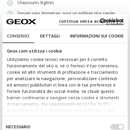
Chaussures légères
Design sans fermeture, pour un enfilage plus rapide;
Semelle intérieure amovible
continua senza accettare | X
CONSENSO
DETTAGLI
INFORMAZIONI SUI COOKIE
Matériaux
Geox.com utilizza i cookie
Technologies
Utilizziamo cookie tecnici necessari per il corretto
funzionamento del sito e, se ci fornisci il tuo consenso,
cookie ed altri strumenti di profilazione e tracciamento
per analizzare la navigazione, personalizzare contenuti
ed annunci pubblicitari in linea con le tue preferenze e
fornire funzionalità dei social media. Se chiudi questo
banner continuerai a navigare senza cookie e strumenti
di tracciamento, ma selezionando ACCETTA TUTTI
godrai invece di una navigazione personalizzata sulla
base dei tuoi gusti ed interessi. Selezionando
IMPOSTAZIONI potrai anche scegliere quali cookies ed
Selezione
NECESSARIO
altri strumenti di tracciamento autorizzare. Per maggiori