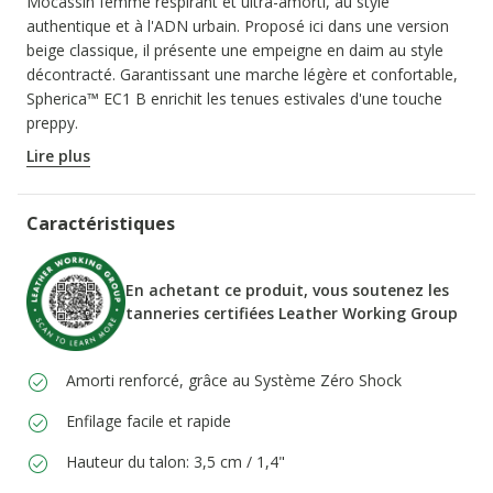
Mocassin femme respirant et ultra-amorti, au style
authentique et à l'ADN urbain. Proposé ici dans une version
beige classique, il présente une empeigne en daim au style
décontracté. Garantissant une marche légère et confortable,
Spherica™ EC1 B enrichit les tenues estivales d'une touche
preppy.
CODE PRODUIT:
D65DKB00022C5004
Lire plus
Caractéristiques
En achetant ce produit, vous soutenez les
tanneries certifiées Leather Working Group
Amorti renforcé, grâce au Système Zéro Shock
Enfilage facile et rapide
Hauteur du talon: 3,5 cm / 1,4"