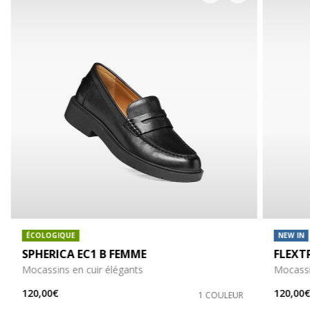
ÉCOLOGIQUE
NEW IN
SPHERICA EC1 B FEMME
FLEXT
Mocassins en cuir élégants
Mocassi
120,00€
120,00
1 COULEUR