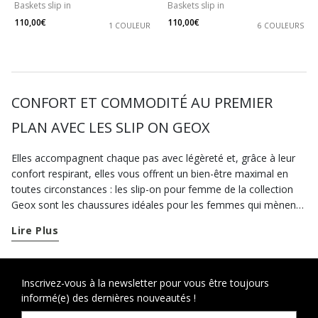
Baskets slip in
Baskets slip in
110,00€
110,00€
1 COULEUR
6 COULEURS
CONFORT ET COMMODITÉ AU PREMIER
PLAN AVEC LES SLIP ON GEOX
Elles accompagnent chaque pas avec légèreté et, grâce à leur
confort respirant, elles vous offrent un bien-être maximal en
toutes circonstances : les slip-on pour femme de la collection
Geox sont les chaussures idéales pour les femmes qui mènent
une vie très active. Des slip-on noires ultra-polyvalentes aux
Lire Plus
modèles à reflets métallisés qui font briller votre look : les
chaussures slip-on de la notre collection se prêtent à une
grande variété d'associations. Sans compter que vous pouvez
les porter aussi bien en hiver qu’à la mi-saison. En outre, vous
Inscrivez-vous à la newsletter pour vous être toujours
informé(e) des dernières nouveautés !
pouvez également choisir une paire de nos très légères
chaussures slip-on d’été pour affronter les mois les plus chauds