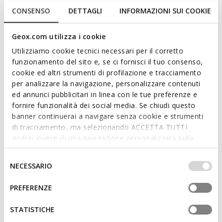
CONSENSO
DETTAGLI
INFORMAZIONI SUI COOKIE
Geox.com utilizza i cookie
Utilizziamo cookie tecnici necessari per il corretto
funzionamento del sito e, se ci fornisci il tuo consenso,
cookie ed altri strumenti di profilazione e tracciamento
per analizzare la navigazione, personalizzare contenuti
ed annunci pubblicitari in linea con le tue preferenze e
fornire funzionalità dei social media. Se chiudi questo
DERNIERS PRIX D'ÉTÉ
DERNIERS PRIX D'ÉTÉ
banner continuerai a navigare senza cookie e strumenti
AERANTIS FEMME
SPHERICA ECUB-2 FEMME
Baskets en cuir
Baskets sans lacets
di tracciamento, ma selezionando ACCETTA TUTTI
69,00€
79,00€
godrai invece di una navigazione personalizzata sulla
1 COULEUR
1 COULEUR
base dei tuoi gusti ed interessi. Selezionando
IMPOSTAZIONI potrai anche scegliere quali cookies ed
Selezione
NECESSARIO
altri strumenti di tracciamento autorizzare. Per maggiori
del
informazioni o per modificare in qualsiasi momento le
consenso
PREFERENZE
tue impostazioni, visita la nostra
cookie policy
.
STATISTICHE