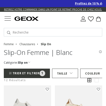
Profitez de 10 % de re
US.
RETIREZ VOTRE COMMANDE DANS UN POINT DE RETRAIT PROCHE DE CHEZ VOUS.
Femme
Chaussures
Slip On
Slip-On Femme | Blanc
Catégorie:
Slip on
1
TRIER ET FILTRER
TAILLE
COULEUR
12 Résultats