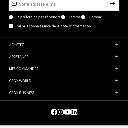
! Pour vivre vos obligations de tous les jours avec un confort
maximal, vous pouvez miser sur les modèles de la gamme
technologique Respira™. Réalisées en cuir embossé, en daim ou
Je préfère ne pas répondre
Femme
Homme
en cuir nappa souple, ces sneakers slip-on pour femme sont
J’ai pris connaissance
de la note d’information
.
conçues pour vous assurer respirabilité et bien-être. Des
modèles décontractés d’inspiration running aux slip-on
élégantes aux lignes essentielles à associer également aux
ACHETEZ
tenues plus féminines, sur geox.com, vous avez l’embarras du
choix ! Mélange de style et de technologie, les
chaussures
ASSISTANCE
Aerantis™
de notre collection méritent aussi leur place dans
votre garde-robe : elles aussi se marient à la perfection avec
MES COMMANDES
n'importe quel type de look. Vous pouvez les porter au bureau
lorsque vous avez envie de quelque chose de différent des
GEOX WORLD
habituelles
ballerines
ou que vous cherchez une alternative aux
chaussures à lacets et Richelieu
, mais elles sont également
GEOX BUSINESS
d’excellentes alliées pendant les moments de loisirs. Nos
sneakers Nebula™ combinent elles aussi esthétique
contemporaine, détails recherchés et technologie innovante.
Souples et amorties, avec leur design dynamique, elles assurent
une légèreté maximal et un look du plus bel effet. Et pour un