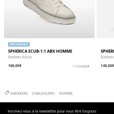
IMPERMÉABLE
SPHERICA ECUB-1.1 ABX HOMME
SPHER
Baskets basse
Baskets
160,00€
140,00
1 COULEUR
SNEAKERS
CHAUSSURES
HOMME
Inscrivez-vous à la newsletter pour vous être toujours