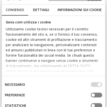
Sneaker pour homme au design contemporain, alliant confort
et style sportif. Dans cette version blanche emblématique,
CONSENSO
DETTAGLI
INFORMAZIONI SUI COOKIE
elle présente une empeigne en nappa souple. Confortable et
respirant, Dynamia est idéale pour compléter les tenues
décontractées de tous les jours.
Geox.com utilizza i cookie
CODE PRODUIT:
U65MZA00085C1000
Utilizziamo cookie tecnici necessari per il corretto
funzionamento del sito e, se ci fornisci il tuo consenso,
cookie ed altri strumenti di profilazione e tracciamento
Caractéristiques
per analizzare la navigazione, personalizzare contenuti
ed annunci pubblicitari in linea con le tue preferenze e
fornire funzionalità dei social media. Se chiudi questo
En achetant ce produit, vous soutenez les
banner continuerai a navigare senza cookie e strumenti
tanneries certifiées Leather Working Group
di tracciamento, ma selezionando ACCETTA TUTTI
godrai invece di una navigazione personalizzata sulla
Amorti optimal qui offre protection et absorption des
base dei tuoi gusti ed interessi. Selezionando
impacts et des sollicitations
IMPOSTAZIONI potrai anche scegliere quali cookies ed
Selezione
NECESSARIO
altri strumenti di tracciamento autorizzare. Per maggiori
del
Chaussures légères
informazioni o per modificare in qualsiasi momento le
consenso
PREFERENZE
tue impostazioni, visita la nostra
cookie policy
.
Fermeture à lacets; Semelle intérieure amovible
STATISTICHE