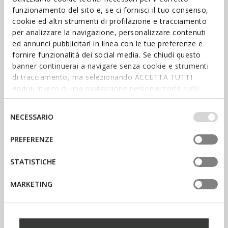
funzionamento del sito e, se ci fornisci il tuo consenso,
cookie ed altri strumenti di profilazione e tracciamento
per analizzare la navigazione, personalizzare contenuti
ed annunci pubblicitari in linea con le tue preferenze e
fornire funzionalità dei social media. Se chiudi questo
banner continuerai a navigare senza cookie e strumenti
di tracciamento, ma selezionando ACCETTA TUTTI
godrai invece di una navigazione personalizzata sulla
base dei tuoi gusti ed interessi. Selezionando
IMPOSTAZIONI potrai anche scegliere quali cookies ed
Selezione
NECESSARIO
altri strumenti di tracciamento autorizzare. Per maggiori
del
COMPRA MUJER
informazioni o per modificare in qualsiasi momento le
consenso
PREFERENZE
COMPRA HOMBRE
tue impostazioni, visita la nostra
cookie policy
.
STATISTICHE
MARKETING
VENTAJAS, EXPERIENCIAS Y
PREMIOS ESPECIALES TE ESTÁN
ESPERANDO