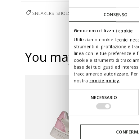
SNEAKERS
SHOES
BABY GIRL
CONSENSO
Geox.com utilizza i cookie
Utilizziamo cookie tecnici nece
strumenti di profilazione e tr
You may also like
linea con le tue preferenze e 
cookie e strumenti di traccia
base dei tuoi gusti ed interes
tracciamento autorizzare. Per 
nostra
cookie policy
.
Selezione
NECESSARIO
del
consenso
CONFERMA