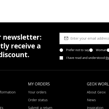
r newsletter:
tly receive a
Prefer not to say
Woman
iscount.
I have read and understood
th
MY ORDERS
GEOX WOR
nformation
Your orders
About Geox
Order status
News
ts
Submit a return
Inspiration