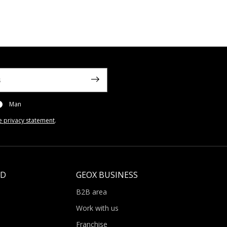
Man
e privacy statement
.
LD
GEOX BUSINESS
B2B area
Work with us
Franchise