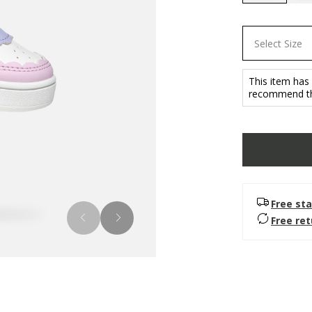
selected
Select Size
This item has
recommend tha
Free sta
Free re