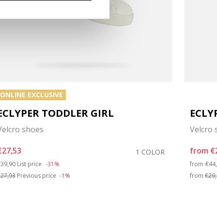
ONLINE EXCLUSIVE
ECLYPER TODDLER GIRL
ECLY
Velcro shoes
Velcro
€27,53
from
€
1 COLOR
rice reduced from
to
Pri
39,90
List price
-31%
from
€44
27,93
Previous price
-1%
from
€29