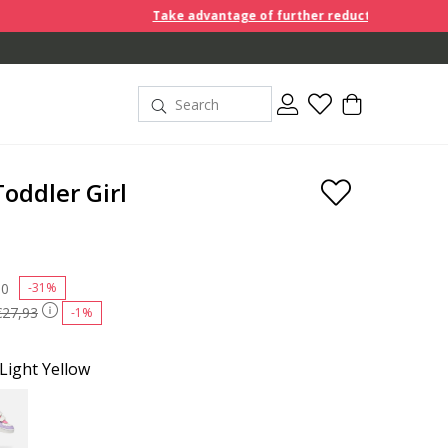
Take advantage of further reductions and start shopp
Toddler Girl
 reduced from
90
to
-31%
€27,93
-1%
Light Yellow