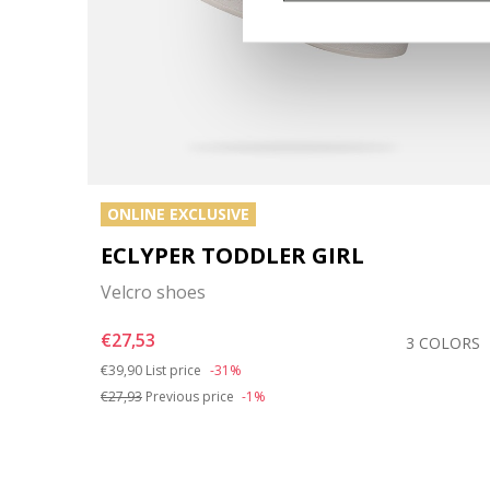
ONLINE EXCLUSIVE
ECLYPER TODDLER GIRL
Velcro shoes
€27,53
COLOR
3 COLORS
Price reduced from
to
€39,90
List price
-31%
€27,93
Previous price
-1%