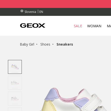
RDERS OVER 90.00 €
RDERS OVER 90.00 €
S
EN
Slovenia
SALE
WOMAN
M
Baby Girl
Shoes
Sneakers