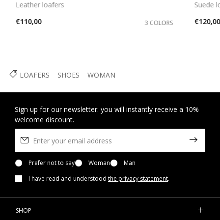
Leather loafers
Suede l
€110,00
€120,0
3 COLORS
LOAFERS
SHOES
WOMAN
Sign up for our newsletter: you will instantly receive a 10%
welcome discount.
Prefer not to say
Woman
Man
I have read and understood
the privacy statement
.
SHOP