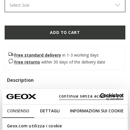
Select Size
ADD TO CART
Free standard delivery
in 1-3 working days
Free returns
within 30 days of the delivery date
Description
Women’s moccasin with an understated yet sophisticated
continua senza accettare | X
style, the perfect companion for hectic days in the city. In this
sage green version, it features a soft suede upper with a
minimalist silhouette, enhanced by handcrafted details.
CONSENSO
DETTAGLI
INFORMAZIONI SUI COOKIE
Comfortable and breathable, Addisse adds a touch of
effortless elegance to everyday outfits.
Geox.com utilizza i cookie
ITEM CODE:
D66AXB00022C3016