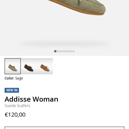
selected
Color:
Sage
NEW IN
Addisse Woman
Suede loafers
€120,00