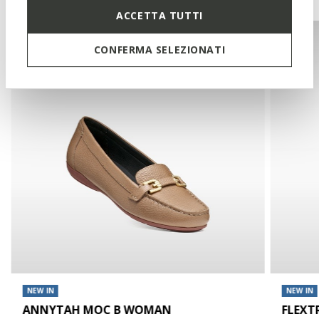
ACCETTA TUTTI
CONFERMA SELEZIONATI
NEW IN
NEW IN
ANNYTAH MOC B WOMAN
FLEXT