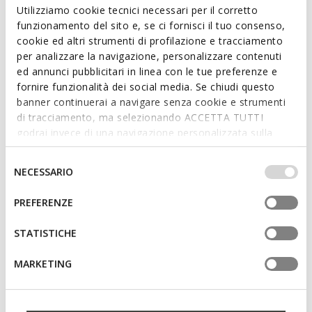
Read more
Utilizziamo cookie tecnici necessari per il corretto
funzionamento del sito e, se ci fornisci il tuo consenso,
cookie ed altri strumenti di profilazione e tracciamento
Features
per analizzare la navigazione, personalizzare contenuti
ed annunci pubblicitari in linea con le tue preferenze e
Quick and easy to put on
fornire funzionalità dei social media. Se chiudi questo
Thickness of sole: 1 cm / 0.4"
banner continuerai a navigare senza cookie e strumenti
di tracciamento, ma selezionando ACCETTA TUTTI
Slip-on design allows you to slide the foot in swiftly;
godrai invece di una navigazione personalizzata sulla
Removable insole
base dei tuoi gusti ed interessi. Selezionando
IMPOSTAZIONI potrai anche scegliere quali cookies ed
Selezione
NECESSARIO
altri strumenti di tracciamento autorizzare. Per maggiori
del
Materials
informazioni o per modificare in qualsiasi momento le
consenso
PREFERENZE
tue impostazioni, visita la nostra
cookie policy
.
Technologies
STATISTICHE
MARKETING
You may also like