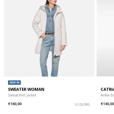
NEW IN
SWEATER WOMAN
CATR
Sweatshirt jacket
Ankle b
€160,00
€140,0
3 COLORS