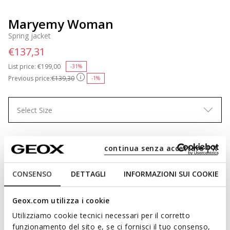
Maryemy Woman
Spring jacket
€137,31
List price:
Price reduced from
€199,00
to
-31%
Previous price:
€139,30
-1%
Select Size
continua senza accettare | X
ADD TO CART
CONSENSO
DETTAGLI
INFORMAZIONI SUI COOKIE
Free standard delivery
in 1-3 working days
Geox.com utilizza i cookie
Free returns
within 30 days of the delivery date
Utilizziamo cookie tecnici necessari per il corretto
funzionamento del sito e, se ci fornisci il tuo consenso,