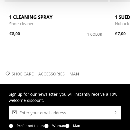
1 CLEANING SPRAY
1 SUE
Shoe cleaner
Nubuck
€8,00
€7,00
1 COLOR
SHOE CARE
ACCESSORIES
MAN
Sign up for our newsletter: you will instantly receive a 10%
welcome discount.
Prefer not to say
Woman
Man