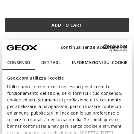
ADD TO CART
continua senza accettare | X
Free standard delivery
in 1-3 working days
Free returns
within 30 days of the delivery date
CONSENSO
DETTAGLI
INFORMAZIONI SUI COOKIE
Description
Geox.com utilizza i cookie
Footwear brush with a wooden handle. The combination of
Utilizziamo cookie tecnici necessari per il corretto
hard and soft bristles makes it ideal for polished and brushed
funzionamento del sito e, se ci fornisci il tuo consenso,
leather, as well as suede. 151 x 28 mm
cookie ed altri strumenti di profilazione e tracciamento
ITEM CODE:
PYBRS190000CXXXX
per analizzare la navigazione, personalizzare contenuti
ed annunci pubblicitari in linea con le tue preferenze e
fornire funzionalità dei social media. Se chiudi questo
banner continuerai a navigare senza cookie e strumenti
di tracciamento, ma selezionando ACCETTA TUTTI