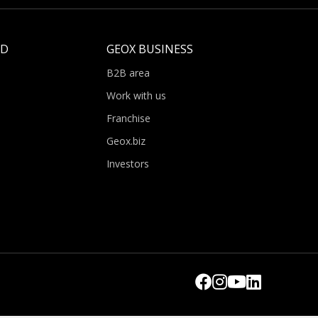
LD
GEOX BUSINESS
B2B area
Work with us
Franchise
Geox.biz
Investors