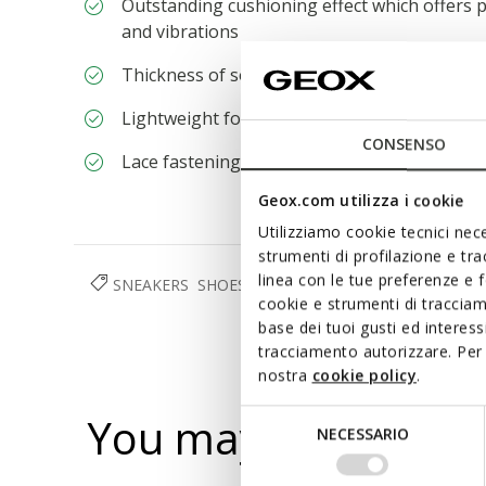
Outstanding cushioning effect which offers p
and vibrations
Thickness of sole: 5,5 cm / 2,2"
Lightweight footwear
CONSENSO
Lace fastening; Removable insole
Geox.com utilizza i cookie
Utilizziamo cookie tecnici nece
strumenti di profilazione e tr
linea con le tue preferenze e 
SNEAKERS
SHOES
WOMAN
cookie e strumenti di traccia
base dei tuoi gusti ed interes
tracciamento autorizzare. Per 
nostra
cookie policy
.
Selezione
You may also like
NECESSARIO
del
consenso