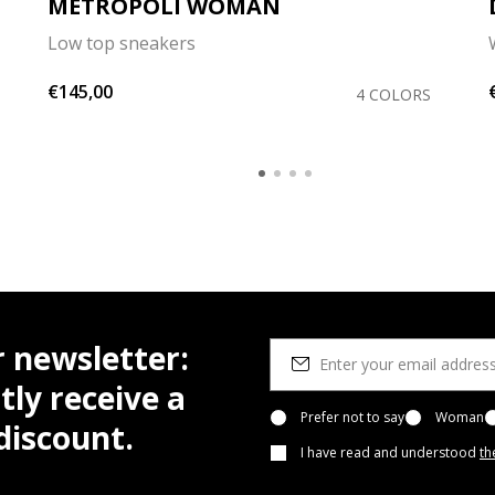
METROPOLI WOMAN
Low top sneakers
€145,00
4 COLORS
r newsletter:
tly receive a
Prefer not to say
Woman
iscount.
I have read and understood
th