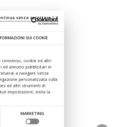
ontinua senza accettare | X
FORMAZIONI SUI COOKIE
uo consenso, cookie ed altri
 ed annunci pubblicitari in
ntinuerai a navigare senza
igazione personalizzata sulla
es ed altri strumenti di
ue impostazioni, visita la
MARKETING