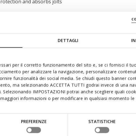
rotection and absorbs jolts
c
DETTAGLI
IN
ssari per il corretto funzionamento del sito e, se ci fornisci il t
acciamento per analizzare la navigazione, personalizzare contenuti
fornire funzionalità dei social media. Se chiudi questo banner co
mento, ma selezionando ACCETTA TUTTI godrai invece di una nav
si. Selezionando IMPOSTAZIONI potrai anche scegliere quali cooki
maggiori informazioni o per modificare in qualsiasi momento le t
PREFERENZE
STATISTICHE