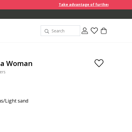
Take advantage of further reductions and start sho
ta Woman
ers
s/Light sand