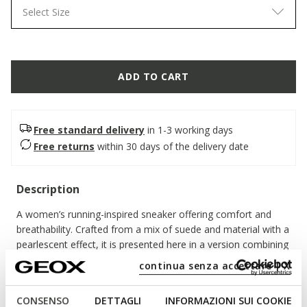
Select Size
ADD TO CART
Free standard delivery
in 1-3 working days
Free returns
within 30 days of the delivery date
Description
A women’s running-inspired sneaker offering comfort and
breathability. Crafted from a mix of suede and material with a
pearlescent effect, it is presented here in a version combining
light taupe and beige. Featuring an chunky outsole, Diamanta
continua senza accettare | X
completes everyday outfits with an active yet feminine touch.
ITEM CODE:
D36UFE022NFC1467
CONSENSO
DETTAGLI
INFORMAZIONI SUI COOKIE