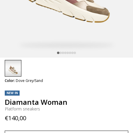
selected
Color:
Dove Grey/Sand
NEW IN
Diamanta Woman
Platform sneakers
€140,00