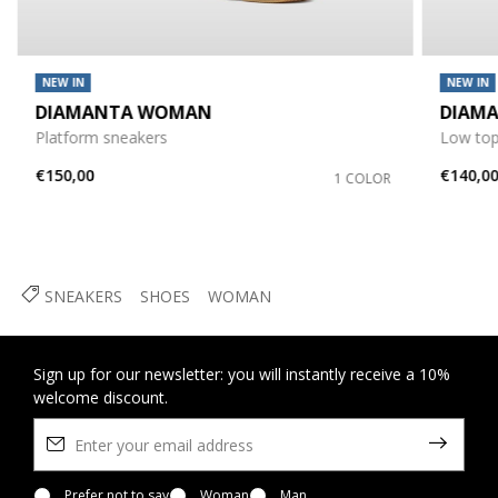
NEW IN
NEW IN
DIAMANTA WOMAN
DIAM
Platform sneakers
Low top
€150,00
€140,0
1 COLOR
SNEAKERS
SHOES
WOMAN
Sign up for our newsletter: you will instantly receive a 10%
welcome discount.
Prefer not to say
Woman
Man