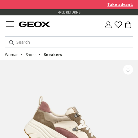
Take advantage of f
FREE STANDARD DELIVERY FOR ORDERS OVER 90.00 €
FREE RETURNS
Woman
Shoes
Sneakers