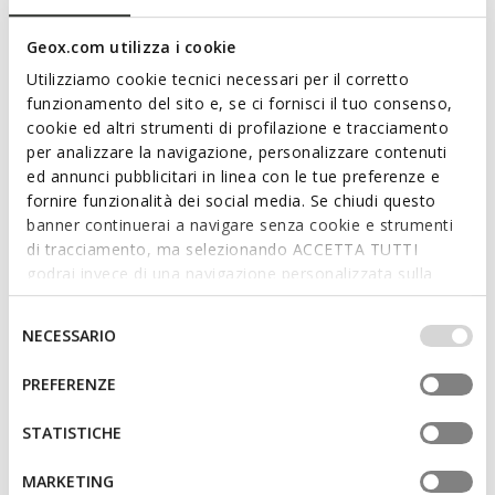
Features
Geox.com utilizza i cookie
Utilizziamo cookie tecnici necessari per il corretto
By purchasing this product, you are
funzionamento del sito e, se ci fornisci il tuo consenso,
supporting Leather Working Group certified
cookie ed altri strumenti di profilazione e tracciamento
tanneries
per analizzare la navigazione, personalizzare contenuti
ed annunci pubblicitari in linea con le tue preferenze e
Outstanding cushioning effect which offers protection
fornire funzionalità dei social media. Se chiudi questo
and absorbs jolts and vibrations
banner continuerai a navigare senza cookie e strumenti
di tracciamento, ma selezionando ACCETTA TUTTI
Thickness of sole: 5,5 cm / 2,2"
godrai invece di una navigazione personalizzata sulla
base dei tuoi gusti ed interessi. Selezionando
Lightweight footwear
IMPOSTAZIONI potrai anche scegliere quali cookies ed
Selezione
NECESSARIO
Lace fastening; Removable insole
altri strumenti di tracciamento autorizzare. Per maggiori
del
informazioni o per modificare in qualsiasi momento le
consenso
PREFERENZE
tue impostazioni, visita la nostra
cookie policy
.
Materials
STATISTICHE
MARKETING
Technologies