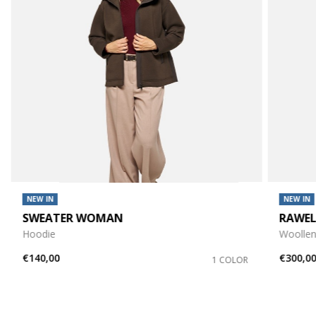
NEW IN
NEW IN
SWEATER WOMAN
RAWE
Hoodie
Woollen
€140,00
€300,0
1 COLOR