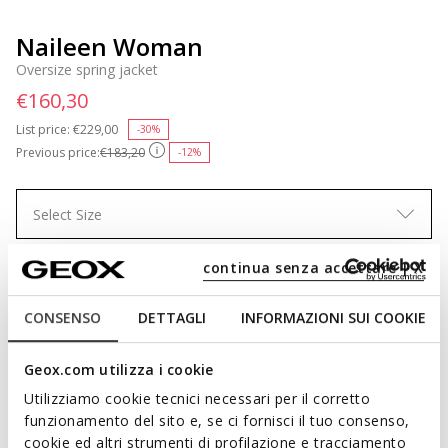
Naileen Woman
Oversize spring jacket
€160,30
List price:
Price reduced from
€229,00
to
-30%
Previous price:
€183,20
-12%
Select Size
continua senza accettare | X
ADD TO CART
CONSENSO
DETTAGLI
INFORMAZIONI SUI COOKIE
Geox.com utilizza i cookie
Free standard delivery
in 1-3 working days
Utilizziamo cookie tecnici necessari per il corretto
Free returns
within 30 days of the delivery date
funzionamento del sito e, se ci fornisci il tuo consenso,
cookie ed altri strumenti di profilazione e tracciamento