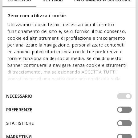
versatile off-white palette.
ITEM CODE:
D25KBA00046C1002
Read more
Geox.com utilizza i cookie
Utilizziamo cookie tecnici necessari per il corretto
Features
funzionamento del sito e, se ci fornisci il tuo consenso,
cookie ed altri strumenti di profilazione e tracciamento
Dimensions: H: 16 cm, L: 25 cm, W: 8 cm
per analizzare la navigazione, personalizzare contenuti
ed annunci pubblicitari in linea con le tue preferenze e
External details: 2 external pockets
fornire funzionalità dei social media. Se chiudi questo
Internal details: 2 internal pockets
banner continuerai a navigare senza cookie e strumenti
di tracciamento, ma selezionando ACCETTA TUTTI
Adjustable strap
godrai invece di una navigazione personalizzata sulla
base dei tuoi gusti ed interessi. Selezionando
Shoulder style
IMPOSTAZIONI potrai anche scegliere quali cookies ed
Selezione
NECESSARIO
Zip fastening
altri strumenti di tracciamento autorizzare. Per maggiori
del
informazioni o per modificare in qualsiasi momento le
consenso
Light gold-tone metallic detailing
PREFERENZE
tue impostazioni, visita la nostra
cookie policy
.
STATISTICHE
Materials
MARKETING