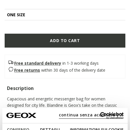
ONE SIZE
ADD TO CART
Free standard delivery
in 1-3 working days
Free returns
within 30 days of the delivery date
Description
Capacious and energetic messenger bag for women
designed for city life. Blandine is Geox's take on the classic
horizontal messenger bag. Its downsized and compact design
continua senza accettare | X
is belied by its ability to contain all your necessities for your
hectic daily routine. Crafted from supple leather, it comes in a
CONSENSO
DETTAGLI
INFORMAZIONI SUI COOKIE