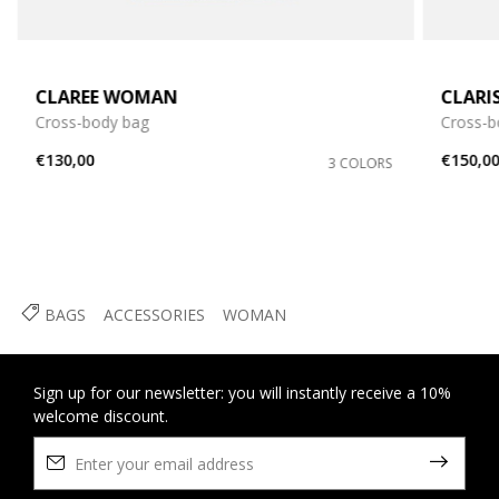
CLAREE WOMAN
CLARI
Cross-body bag
Cross-b
€130,00
€150,0
3 COLORS
BAGS
ACCESSORIES
WOMAN
Sign up for our newsletter: you will instantly receive a 10%
welcome discount.