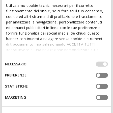
Features
Utilizziamo cookie tecnici necessari per il corretto
funzionamento del sito e, se ci fornisci il tuo consenso,
Dimensions: H: 32 cm, L: 40 cm, W: 15 cm
cookie ed altri strumenti di profilazione e tracciamento
External details: 3 external pockets
per analizzare la navigazione, personalizzare contenuti
ed annunci pubblicitari in linea con le tue preferenze e
Internal details: 2 internal pockets
fornire funzionalità dei social media. Se chiudi questo
banner continuerai a navigare senza cookie e strumenti
Adjustable shoulder straps
di tracciamento, ma selezionando ACCETTA TUTTI
With handle
godrai invece di una navigazione personalizzata sulla
base dei tuoi gusti ed interessi. Selezionando
Zip fastening
IMPOSTAZIONI potrai anche scegliere quali cookies ed
Selezione
NECESSARIO
altri strumenti di tracciamento autorizzare. Per maggiori
del
Light gold-tone metallic detailing
informazioni o per modificare in qualsiasi momento le
consenso
PREFERENZE
tue impostazioni, visita la nostra
cookie policy
.
STATISTICHE
Materials
MARKETING