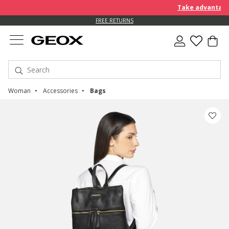
Take advantage of fu
FREE RETURNS
Woman
Accessories
Bags