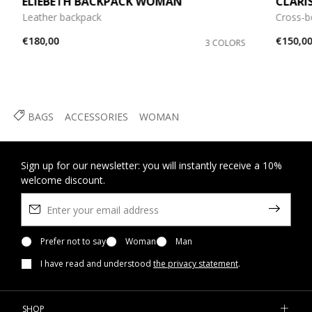
ELIEBETH BACKPACK WOMAN
CLARI
Leather backpack
Cross-b
€180,00
€150,0
3 COLORS
BAGS
ACCESSORIES
WOMAN
Sign up for our newsletter: you will instantly receive a 10%
welcome discount.
Prefer not to say
Woman
Man
I have read and understood
the privacy statement
.
SHOP