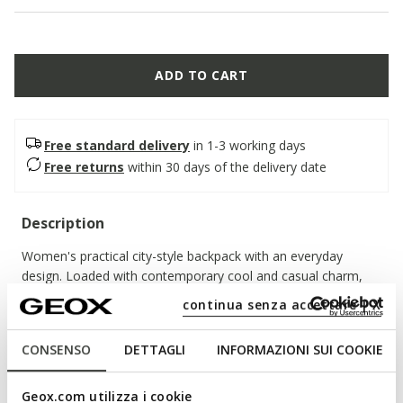
ADD TO CART
Free standard delivery
in 1-3 working days
Free returns
within 30 days of the delivery date
Description
Women's practical city-style backpack with an everyday
design. Loaded with contemporary cool and casual charm,
Irenie is a functional and capacious backpack with a laid-back
continua senza accettare | X
energetic vibe. It has been crafted from supple leather and
comes in a versatile black palette.
CONSENSO
DETTAGLI
INFORMAZIONI SUI COOKIE
ITEM CODE:
D25JVA00046C9999
Geox.com utilizza i cookie