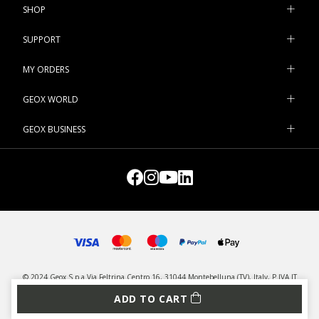
SHOP
SUPPORT
MY ORDERS
GEOX WORLD
GEOX BUSINESS
© 2024 Geox S.p.a Via Feltrina Centro 16, 31044 Montebelluna (TV), Italy, P.IVA IT
03348440268 - All rights reserved
ADD TO CART
PRIVACY
LEGAL
MANAGE COOKIES