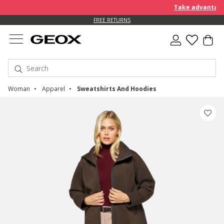
Take advantage of fu
FREE RETURNS
Woman
Apparel
Sweatshirts And Hoodies