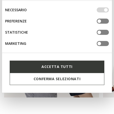
base dei tuoi gusti ed interessi. Selezionando
IMPOSTAZIONI potrai anche scegliere quali cookies ed
Selezione
NECESSARIO
altri strumenti di tracciamento autorizzare. Per maggiori
del
informazioni o per modificare in qualsiasi momento le
consenso
PREFERENZE
tue impostazioni, visita la nostra
cookie policy
.
STATISTICHE
MARKETING
ACCETTA TUTTI
CONFERMA SELEZIONATI