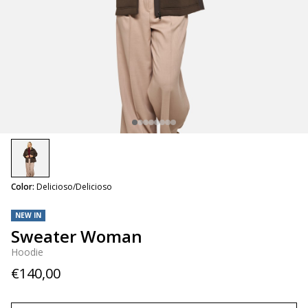
selected
Color:
Delicioso/Delicioso
NEW IN
Sweater Woman
Hoodie
€140,00