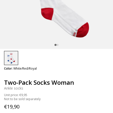
selected
Color:
White/Red/Royal
Two-Pack Socks Woman
Ankle socks
Unit price: €9,95
Not to be sold separately
€19,90