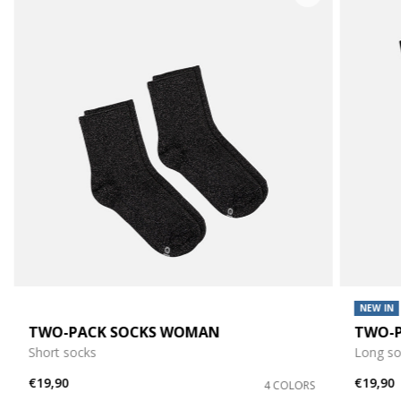
NEW IN
TWO-PACK SOCKS WOMAN
TWO-P
Short socks
Long so
€19,90
€19,90
4 COLORS