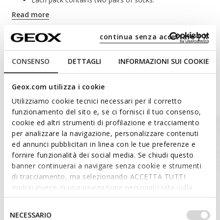
Read more
ITEM CODE:
W6565BT3426F1924
continua senza accettare | X
Materials
CONSENSO
DETTAGLI
INFORMAZIONI SUI COOKIE
Geox.com utilizza i cookie
Style Inspiration
Utilizziamo cookie tecnici necessari per il corretto
funzionamento del sito e, se ci fornisci il tuo consenso,
cookie ed altri strumenti di profilazione e tracciamento
per analizzare la navigazione, personalizzare contenuti
ed annunci pubblicitari in linea con le tue preferenze e
fornire funzionalità dei social media. Se chiudi questo
banner continuerai a navigare senza cookie e strumenti
di tracciamento, ma selezionando ACCETTA TUTTI
godrai invece di una navigazione personalizzata sulla
base dei tuoi gusti ed interessi. Selezionando
IMPOSTAZIONI potrai anche scegliere quali cookies ed
Selezione
NECESSARIO
altri strumenti di tracciamento autorizzare. Per maggiori