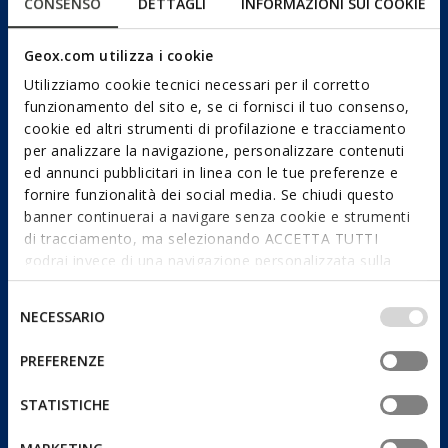
CONSENSO
DETTAGLI
INFORMAZIONI SUI COOKIE
Geox.com utilizza i cookie
Utilizziamo cookie tecnici necessari per il corretto
funzionamento del sito e, se ci fornisci il tuo consenso,
cookie ed altri strumenti di profilazione e tracciamento
per analizzare la navigazione, personalizzare contenuti
ed annunci pubblicitari in linea con le tue preferenze e
fornire funzionalità dei social media. Se chiudi questo
banner continuerai a navigare senza cookie e strumenti
di tracciamento, ma selezionando ACCETTA TUTTI
godrai invece di una navigazione personalizzata sulla
base dei tuoi gusti ed interessi. Selezionando
IMPOSTAZIONI potrai anche scegliere quali cookies ed
Selezione
NECESSARIO
altri strumenti di tracciamento autorizzare. Per maggiori
del
informazioni o per modificare in qualsiasi momento le
consenso
PREFERENZE
tue impostazioni, visita la nostra
cookie policy
.
STATISTICHE