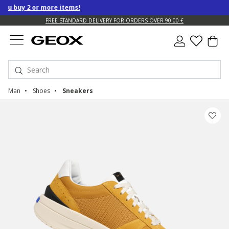
u buy 2 or more items!
FREE STANDARD DELIVERY FOR ORDERS OVER 90.00 €
Man
Shoes
Sneakers