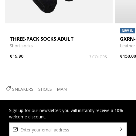
NEW IN
THREE-PACK SOCKS ADULT
GXRN-
Short socks
Leather
€19,90
€150,0
3 COLORS
SNEAKERS
SHOES
MAN
Sign up for our newsletter: you will instantly receive a 10%
welcome discount.