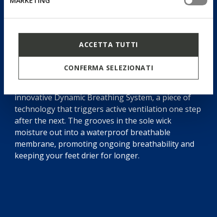
MARKETING
Dynamic Breathing System
ACCETTA TUTTI
CONFERMA SELEZIONATI
Blue Touch is not just a sleek sneaker with a retro
yet contemporary aesthetic: it also features the
innovative Dynamic Breathing System, a piece of
technology that triggers active ventilation one step
after the next. The grooves in the sole wick
moisture out into a waterproof breathable
membrane, promoting ongoing breathability and
keeping your feet drier for longer.