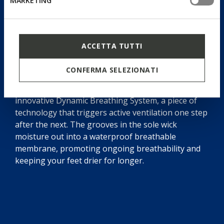
MARKETING
Dynamic Breathing System
ACCETTA TUTTI
CONFERMA SELEZIONATI
Blue Touch is not just a sleek sneaker with a retro
yet contemporary aesthetic: it also features the
innovative Dynamic Breathing System, a piece of
technology that triggers active ventilation one step
after the next. The grooves in the sole wick
moisture out into a waterproof breathable
membrane, promoting ongoing breathability and
keeping your feet drier for longer.