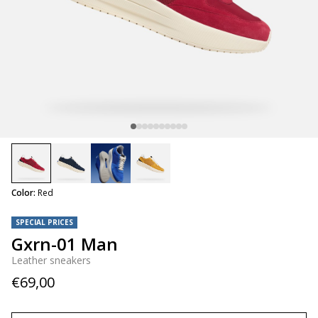
selected
Color:
Red
SPECIAL PRICES
Gxrn-01 Man
Leather sneakers
€69,00