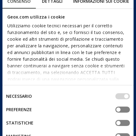
CONSENSO
DETTAGLI
INFORMAZIONI SUI COOKIE
Geox.com utilizza i cookie
Utilizziamo cookie tecnici necessari per il corretto
funzionamento del sito e, se ci fornisci il tuo consenso,
cookie ed altri strumenti di profilazione e tracciamento
per analizzare la navigazione, personalizzare contenuti
ed annunci pubblicitari in linea con le tue preferenze e
fornire funzionalità dei social media. Se chiudi questo
banner continuerai a navigare senza cookie e strumenti
di tracciamento, ma selezionando ACCETTA TUTTI
godrai invece di una navigazione personalizzata sulla
base dei tuoi gusti ed interessi. Selezionando
IMPOSTAZIONI potrai anche scegliere quali cookies ed
Selezione
NECESSARIO
altri strumenti di tracciamento autorizzare. Per maggiori
del
informazioni o per modificare in qualsiasi momento le
consenso
PREFERENZE
tue impostazioni, visita la nostra
cookie policy
.
STATISTICHE