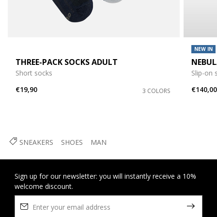
NEW IN
THREE-PACK SOCKS ADULT
NEBUL
Short socks
Slip-on
€19,90
€140,0
3 COLORS
SNEAKERS
SHOES
MAN
Sign up for our newsletter: you will instantly receive a 10%
welcome discount.