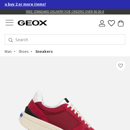
u buy 2 or more items!
FREE STANDARD DELIVERY FOR ORDERS OVER 90.00 €
Man
Shoes
Sneakers