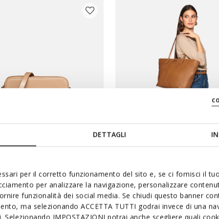
c
DETTAGLI
IN
PRICES
SPECIAL PRICES
E BAG WOMAN
ZHARPERY BAG WOMAN
ody bag
Shoulder bag
ssari per il corretto funzionamento del sito e, se ci fornisci il t
acciamento per analizzare la navigazione, personalizzare contenuti
€129,00
2 COLORS
fornire funzionalità dei social media. Se chiudi questo banner co
mento, ma selezionando ACCETTA TUTTI godrai invece di una nav
si. Selezionando IMPOSTAZIONI potrai anche scegliere quali cooki