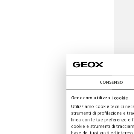
CONSENSO
SPECIAL 
NORIZ
Geox.com utilizza i cookie
Cross-b
Utilizziamo cookie tecnici nece
strumenti di profilazione e tr
€85,00
linea con le tue preferenze e 
cookie e strumenti di traccia
base dei tuoi gusti ed interes