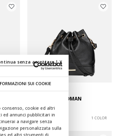
ontinua senza accettare | X
FORMAZIONI SUI COOKIE
NALVIA BAG WOMAN
Bucket bag
uo consenso, cookie ed altri
 ed annunci pubblicitari in
€180,00
4 COLORS
1 COLOR
ntinuerai a navigare senza
igazione personalizzata sulla
es ed altri strumenti di