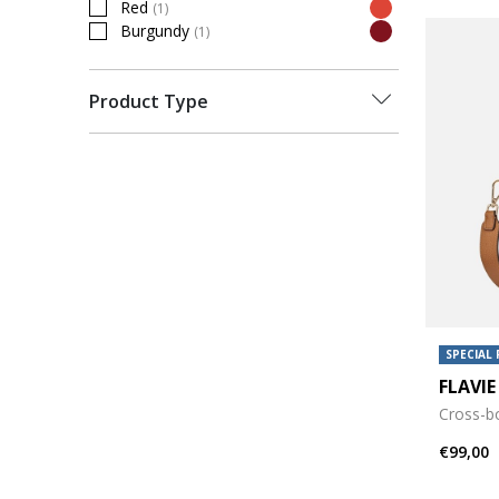
Red
(1)
Refine by Colour: Red
Burgundy
(1)
Refine by Colour: Burgundy
Product Type
SPECIAL 
FLAVI
Cross-b
€99,00