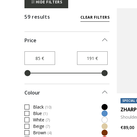
HIDE FILTERS
59 results
CLEAR FILTERS
Price
Colour
SPECIAL 
Black
(10)
ZHARP
Refine by Colour: Black
Blue
(1)
Refine by Colour: Blue
Shoulde
White
(7)
Refine by Colour: White
Beige
(7)
€89,00
Refine by Colour: Beige
Brown
(4)
Refine by Colour: Brown