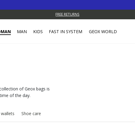
FREE RETURNS
OMAN
MAN
KIDS
FAST IN SYSTEM
GEOX WORLD
s
collection of Geox bags is
 time of the day.
 wallets
Shoe care