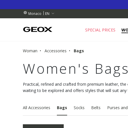
RDERS OVER 90.00 €
RDERS OVER 90.00 €
S
EN
Monaco
SPECIAL PRICES
W
Woman
Accessories
Bags
Women's Bag
Practical, refined and crafted from premium leather, the 
waiting to be explored and offers styles that will suit any
All Accessories
Bags
Socks
Belts
Purses and