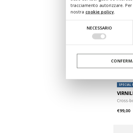
tracciamento autorizzare. Per 
nostra
cookie policy
.
Selezione
NECESSARIO
del
consenso
CONFERMA
SPECIAL 
VIRNI
Cross-b
€99,00