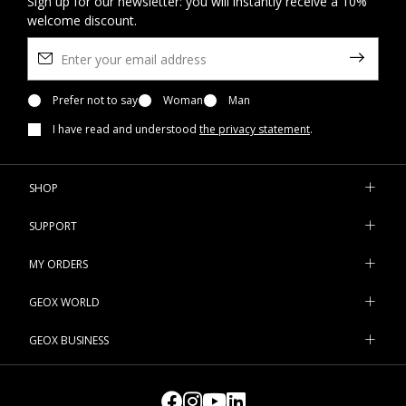
Sign up for our newsletter: you will instantly receive a 10%
welcome discount.
Prefer not to say
Woman
Man
I have read and understood
the privacy statement
.
SHOP
SUPPORT
MY ORDERS
GEOX WORLD
GEOX BUSINESS