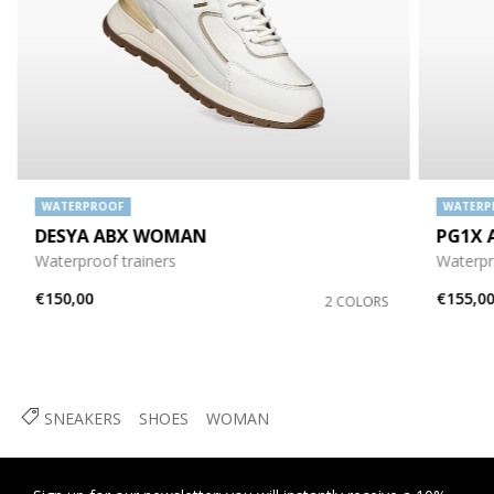
WATERPROOF
WATERP
DESYA ABX WOMAN
PG1X
Waterproof trainers
Waterpr
€150,00
€155,0
2 COLORS
SNEAKERS
SHOES
WOMAN