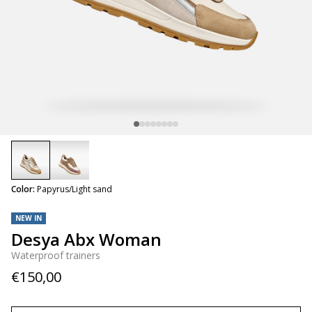
selected
Color:
Papyrus/Light sand
NEW IN
Desya Abx Woman
Waterproof trainers
€150,00