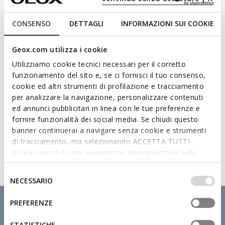
Technologies
CONSENSO
DETTAGLI
INFORMAZIONI SUI COOKIE
Geox.com utilizza i cookie
Utilizziamo cookie tecnici necessari per il corretto
funzionamento del sito e, se ci fornisci il tuo consenso,
cookie ed altri strumenti di profilazione e tracciamento
per analizzare la navigazione, personalizzare contenuti
ed annunci pubblicitari in linea con le tue preferenze e
fornire funzionalità dei social media. Se chiudi questo
banner continuerai a navigare senza cookie e strumenti
di tracciamento, ma selezionando ACCETTA TUTTI
godrai invece di una navigazione personalizzata sulla
base dei tuoi gusti ed interessi. Selezionando
IMPOSTAZIONI potrai anche scegliere quali cookies ed
Selezione
NECESSARIO
altri strumenti di tracciamento autorizzare. Per maggiori
del
informazioni o per modificare in qualsiasi momento le
consenso
PREFERENZE
tue impostazioni, visita la nostra
cookie policy
.
STATISTICHE