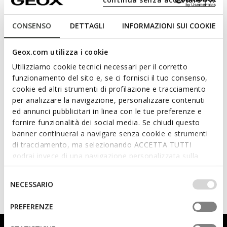
section.
Order number*
CONSENSO
DETTAGLI
INFORMAZIONI SUI COOKIE
Geox.com utilizza i cookie
Order email*
Utilizziamo cookie tecnici necessari per il corretto
funzionamento del sito e, se ci fornisci il tuo consenso,
cookie ed altri strumenti di profilazione e tracciamento
per analizzare la navigazione, personalizzare contenuti
ed annunci pubblicitari in linea con le tue preferenze e
fornire funzionalità dei social media. Se chiudi questo
SUBMIT A RETURN
banner continuerai a navigare senza cookie e strumenti
di tracciamento, ma selezionando ACCETTA TUTTI
OR
godrai invece di una navigazione personalizzata sulla
base dei tuoi gusti ed interessi. Selezionando
IMPOSTAZIONI potrai anche scegliere quali cookies ed
Selezione
LOGIN
NECESSARIO
altri strumenti di tracciamento autorizzare. Per maggiori
del
informazioni o per modificare in qualsiasi momento le
consenso
PREFERENZE
tue impostazioni, visita la nostra
cookie policy
.