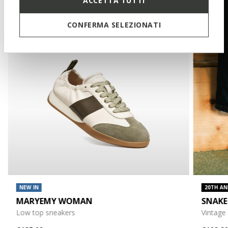
ACCETTA TUTTI
CONFERMA SELEZIONATI
NEW IN
20TH AN
MARYEMY WOMAN
SNAKE
Low top sneakers
Vintage