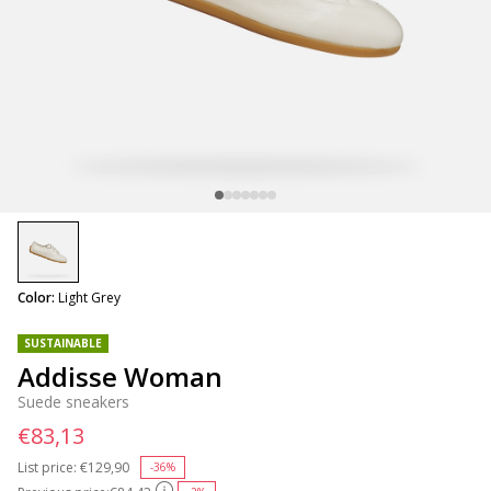
selected
Color:
Light Grey
SUSTAINABLE
Addisse Woman
Suede sneakers
€83,13
List price:
Price reduced from
€129,90
to
-36%