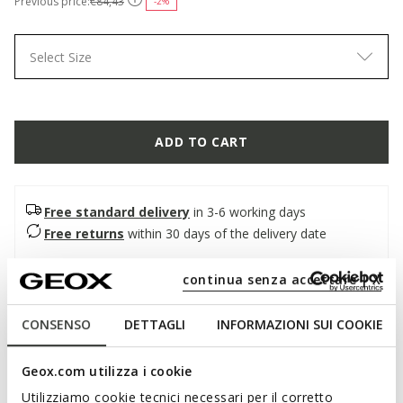
Previous price:
€84,43
-2%
Select Size
ADD TO CART
Free standard delivery
in 3-6 working days
Free returns
within 30 days of the delivery date
continua senza accettare | X
Description
Casual and dynamic low-cut women's sneakers. Made from
CONSENSO
DETTAGLI
INFORMAZIONI SUI COOKIE
soft light grey suede, they stand out for their lightweight and
comfortable construction. Addisse adds a sporty touch to
Geox.com utilizza i cookie
more informal city outfits.
Utilizziamo cookie tecnici necessari per il corretto
ITEM CODE:
D65AXA00085C1010