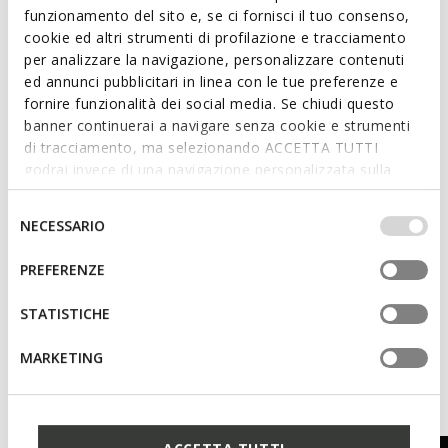
funzionamento del sito e, se ci fornisci il tuo consenso,
cookie ed altri strumenti di profilazione e tracciamento
per analizzare la navigazione, personalizzare contenuti
Features
ed annunci pubblicitari in linea con le tue preferenze e
fornire funzionalità dei social media. Se chiudi questo
Thickness of sole: 1 cm / 0.4"
banner continuerai a navigare senza cookie e strumenti
di tracciamento, ma selezionando ACCETTA TUTTI
Lace fastening; Removable insole
godrai invece di una navigazione personalizzata sulla
base dei tuoi gusti ed interessi. Selezionando
IMPOSTAZIONI potrai anche scegliere quali cookies ed
Selezione
NECESSARIO
Materials
altri strumenti di tracciamento autorizzare. Per maggiori
del
informazioni o per modificare in qualsiasi momento le
consenso
PREFERENZE
tue impostazioni, visita la nostra
cookie policy
.
Technologies
STATISTICHE
MARKETING
You may also like