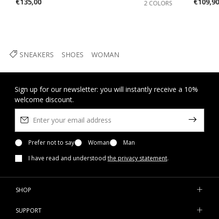
€135,00
€109,9
2 COLORS
SNEAKERS
SHOES
WOMAN
Sign up for our newsletter: you will instantly receive a 10%
welcome discount.
Prefer not to say
Woman
Man
I have read and understood
the privacy statement
.
SHOP
SUPPORT