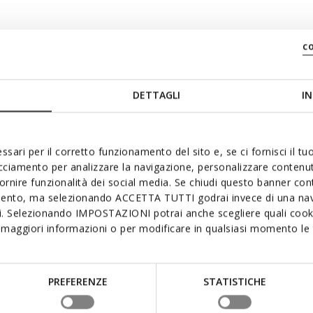
c
DETTAGLI
IN
ssari per il corretto funzionamento del sito e, se ci fornisci il t
acciamento per analizzare la navigazione, personalizzare contenuti
fornire funzionalità dei social media. Se chiudi questo banner co
mento, ma selezionando ACCETTA TUTTI godrai invece di una nav
si. Selezionando IMPOSTAZIONI potrai anche scegliere quali cooki
maggiori informazioni o per modificare in qualsiasi momento le t
PREFERENZE
STATISTICHE