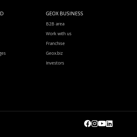
LD
GEOX BUSINESS
B2B area
Work with us
Franchise
ges
Geox.biz
Investors