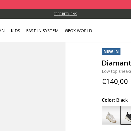
FREE RETURNS
AN
KIDS
FAST IN SYSTEM
GEOX WORLD
NEW IN
Diaman
Low top sneak
€140,00
Color:
Black