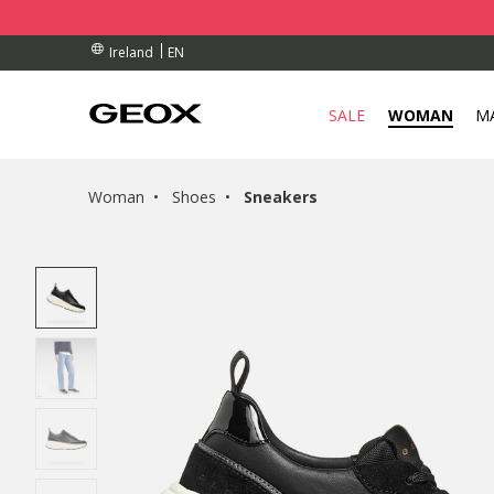
BY COLLECTION POINT.
RDERS OVER 90.00 €
RDERS OVER 90.00 €
EN
Ireland
SALE
WOMAN
M
Woman
Shoes
Sneakers