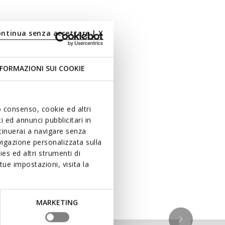
ontinua senza accettare | X
FORMAZIONI SUI COOKIE
uo consenso, cookie ed altri
 ed annunci pubblicitari in
ntinuerai a navigare senza
igazione personalizzata sulla
es ed altri strumenti di
ue impostazioni, visita la
MARKETING