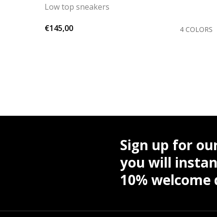
Low top sneakers
€145,00
COLOR
4 COLORS
Sign up for ou
you will instan
10% welcome d