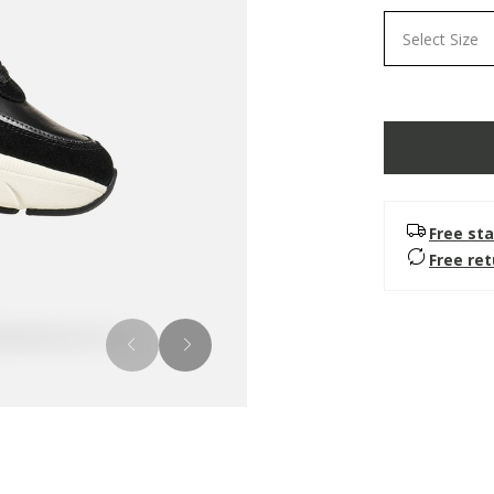
Select Size
Free sta
Free re