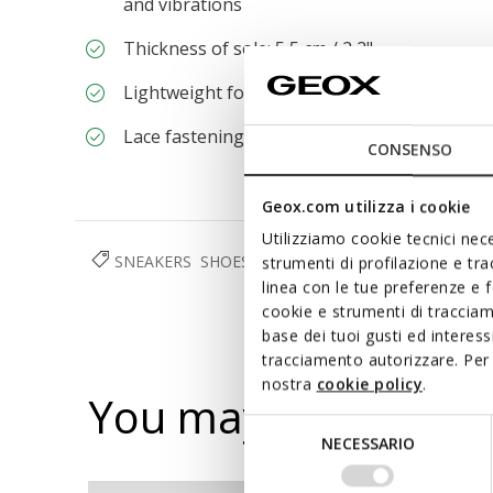
and vibrations
Thickness of sole: 5,5 cm / 2,2"
Lightweight footwear
Lace fastening; Removable insole
CONSENSO
Geox.com utilizza i cookie
Utilizziamo cookie tecnici nece
SNEAKERS
SHOES
WOMAN
strumenti di profilazione e tr
linea con le tue preferenze e 
cookie e strumenti di traccia
base dei tuoi gusti ed interes
tracciamento autorizzare. Per 
nostra
cookie policy
.
You may also like
Selezione
NECESSARIO
del
consenso