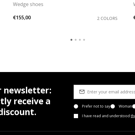
Wedge shoes
€155,00
2 COLORS
r newsletter:
tly receive a
Prefer not to say
Woman
iscount.
I have read and understood
th