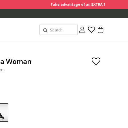
Take advantage of an EXTRA 10% off discount prices
ta Woman
ers
selected