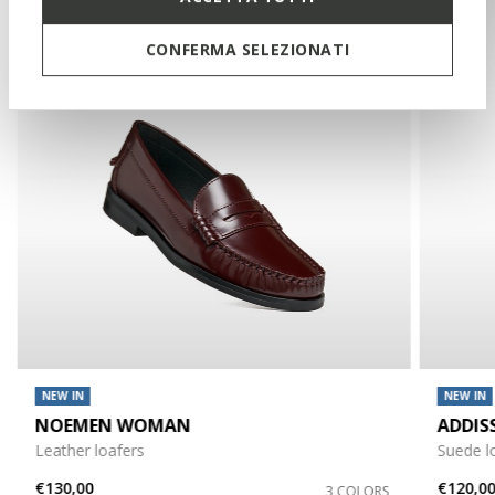
CONFERMA SELEZIONATI
NEW IN
NEW IN
NOEMEN WOMAN
ADDIS
Leather loafers
Suede l
€130,00
€120,0
3 COLORS