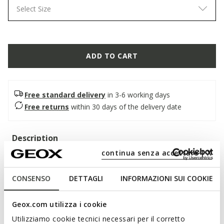
Select Size
ADD TO CART
Free standard delivery
in 3-6 working days
Free returns
within 30 days of the delivery date
Description
continua senza accettare | X
Women’s college-inspired loafer, for outfits with understated
yet bold elegance. Crafted from soft suede, it comes in a
CONSENSO
DETTAGLI
INFORMAZIONI SUI COOKIE
versatile and on-trend hazelnut shade. Comfortable and
breathable, Noemen combines traditional lines with refined
details.
Geox.com utilizza i cookie
ITEM CODE:
D680XA00022C6068
Utilizziamo cookie tecnici necessari per il corretto