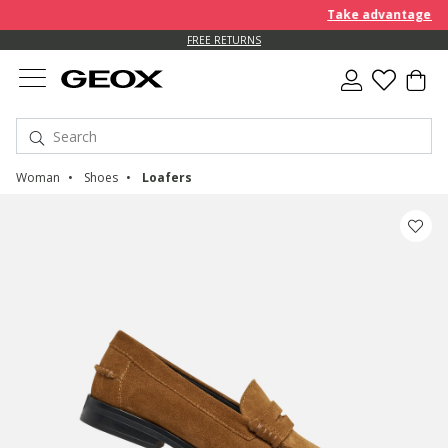
Take advantage of an
FREE RETURNS
Woman
Shoes
Loafers