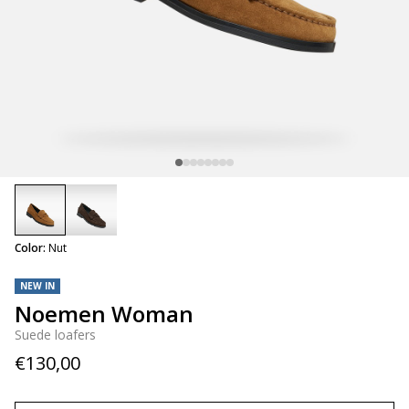
selected
Color:
Nut
NEW IN
Noemen Woman
Suede loafers
€130,00