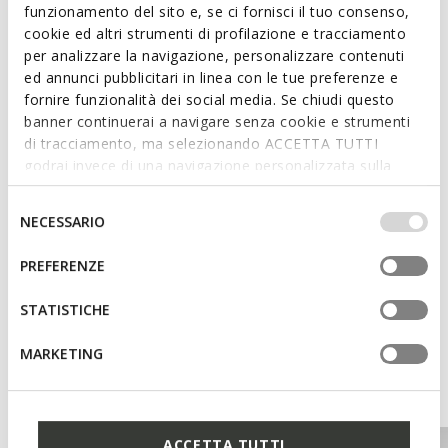
funzionamento del sito e, se ci fornisci il tuo consenso,
cookie ed altri strumenti di profilazione e tracciamento
Features
per analizzare la navigazione, personalizzare contenuti
Quick and easy to put on
ed annunci pubblicitari in linea con le tue preferenze e
fornire funzionalità dei social media. Se chiudi questo
Heel height: 2 cm / 0,8"
banner continuerai a navigare senza cookie e strumenti
di tracciamento, ma selezionando ACCETTA TUTTI
Slip-on design allows you to slide the foot in swiftly
godrai invece di una navigazione personalizzata sulla
base dei tuoi gusti ed interessi. Selezionando
IMPOSTAZIONI potrai anche scegliere quali cookies ed
Selezione
NECESSARIO
Materials
altri strumenti di tracciamento autorizzare. Per maggiori
del
informazioni o per modificare in qualsiasi momento le
consenso
PREFERENZE
tue impostazioni, visita la nostra
cookie policy
.
Technologies
STATISTICHE
MARKETING
You may also like
ACCETTA TUTTI