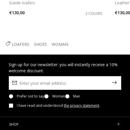
Suede loafers
Leather
€130,00
€130,0
2 COLORS
LOAFERS
SHOES
WOMAN
Sign up for our newsletter: you will instantly receive a 10%
welcome discount.
Prefer not to say
Woman
Man
I have read and understood
the privacy statement
.
SHOP