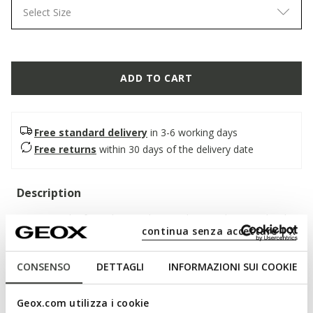
Select Size
ADD TO CART
Free standard delivery
in 3-6 working days
Free returns
within 30 days of the delivery date
Description
A women’s loafer with an understated yet sophisticated style,
continua senza accettare | X
the perfect companion for hectic days in the city. In this
hazelnut version, it features a soft suede upper with a clean
silhouette, enhanced by handcrafted details. Comfortable and
CONSENSO
DETTAGLI
INFORMAZIONI SUI COOKIE
breathable, Addisse adds a touch of effortless elegance to
everyday outfits.
Geox.com utilizza i cookie
ITEM CODE:
D66AXB00022C6032