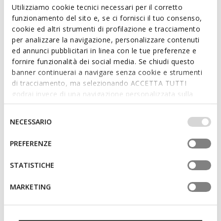
Read more
Utilizziamo cookie tecnici necessari per il corretto
funzionamento del sito e, se ci fornisci il tuo consenso,
cookie ed altri strumenti di profilazione e tracciamento
Features
per analizzare la navigazione, personalizzare contenuti
ed annunci pubblicitari in linea con le tue preferenze e
Quick and easy to put on
fornire funzionalità dei social media. Se chiudi questo
Thickness of sole: 1 cm / 0.4"
banner continuerai a navigare senza cookie e strumenti
di tracciamento, ma selezionando ACCETTA TUTTI
Slip-on design allows you to slide the foot in swiftly;
godrai invece di una navigazione personalizzata sulla
Removable insole
base dei tuoi gusti ed interessi. Selezionando
IMPOSTAZIONI potrai anche scegliere quali cookies ed
Selezione
NECESSARIO
altri strumenti di tracciamento autorizzare. Per maggiori
del
Materials
informazioni o per modificare in qualsiasi momento le
consenso
PREFERENZE
tue impostazioni, visita la nostra
cookie policy
.
Technologies
STATISTICHE
MARKETING
You may also like