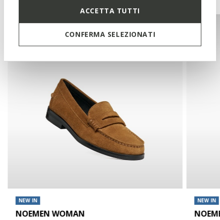
ACCETTA TUTTI
CONFERMA SELEZIONATI
NEW IN
NEW IN
NOEMEN WOMAN
NOEM