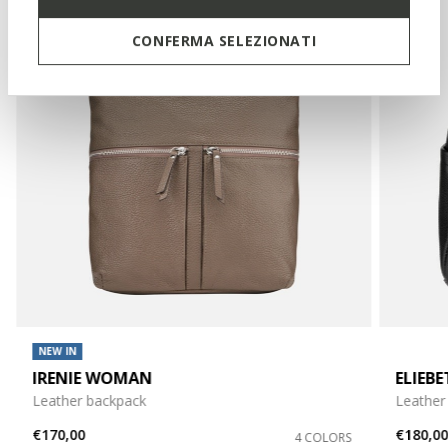
CONFERMA SELEZIONATI
NEW IN
IRENIE WOMAN
ELIEB
Leather backpack
Leather
€170,00
€180,0
4 COLORS