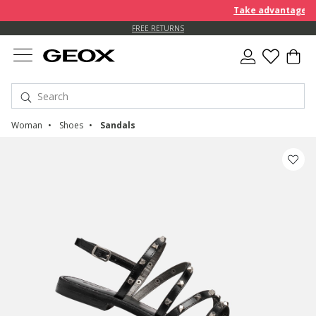
Take advantage of a
FREE STANDARD DELIVERY FOR ORDERS OVER 90.00 €
FREE RETURNS
Woman
Shoes
Sandals