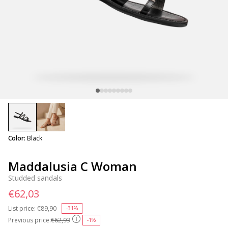
selected
Color:
Black
Maddalusia C Woman
Studded sandals
€62,03
List price:
Price reduced from
€89,90
to
-31%
Previous price:
€62,93
-1%