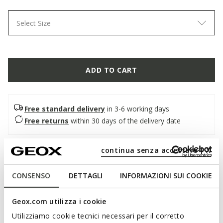
Select Size
ADD TO CART
Free standard delivery
in 3-6 working days
Free returns
within 30 days of the delivery date
continua senza accettare | X
Description
A comfortable and lightweight women's flat sandal with an
CONSENSO
DETTAGLI
INFORMAZIONI SUI COOKIE
extremely feminine personality. In this elegant black version,
it has a smooth leather upper with decorative studs.
Geox.com utilizza i cookie
Breathable and comfortable, Maddalusia C enhances
summer looks with a unique and bold style.
Utilizziamo cookie tecnici necessari per il corretto