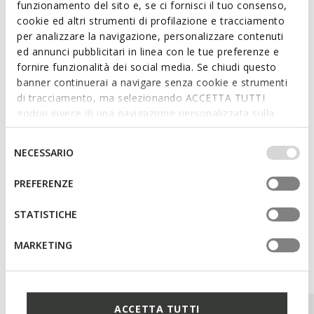
ITEM CODE:
D65YMH0001JC9999
funzionamento del sito e, se ci fornisci il tuo consenso,
cookie ed altri strumenti di profilazione e tracciamento
per analizzare la navigazione, personalizzare contenuti
Features
ed annunci pubblicitari in linea con le tue preferenze e
fornire funzionalità dei social media. Se chiudi questo
Thickness of sole: 1,5 cm / 0,6"
banner continuerai a navigare senza cookie e strumenti
di tracciamento, ma selezionando ACCETTA TUTTI
Buckle on the strap to adjust the fit
godrai invece di una navigazione personalizzata sulla
base dei tuoi gusti ed interessi. Selezionando
IMPOSTAZIONI potrai anche scegliere quali cookies ed
Selezione
Materials
NECESSARIO
altri strumenti di tracciamento autorizzare. Per maggiori
del
informazioni o per modificare in qualsiasi momento le
consenso
PREFERENZE
tue impostazioni, visita la nostra
cookie policy
.
Technologies
STATISTICHE
MARKETING
You may also like
ACCETTA TUTTI