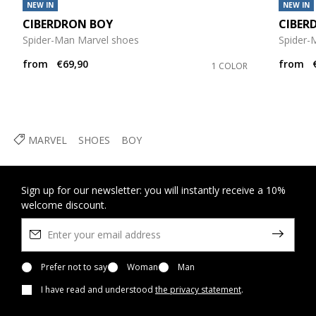
NEW IN
NEW IN
CIBERDRON BOY
CIBER
Spider-Man Marvel shoes
Spider-
from
€69,90
from
1 COLOR
MARVEL
SHOES
BOY
Sign up for our newsletter: you will instantly receive a 10%
welcome discount.
Prefer not to say
Woman
Man
I have read and understood
the privacy statement
.