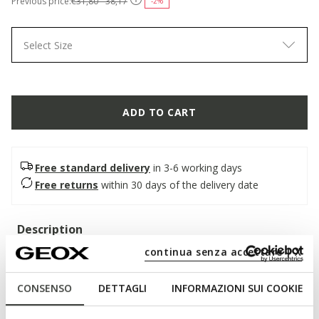
Previous price:
€31,80 - 38,17
-2%
Select Size
ADD TO CART
Free standard delivery
in 3-6 working days
Free returns
within 30 days of the delivery date
Description
continua senza accettare | X
Boys sneakers with an active and modern look, the result of
a collaboration between Geox and Warner Bros. Made in a
combination of navy blue and red, they feature a mesh upper
CONSENSO
DETTAGLI
INFORMAZIONI SUI COOKIE
and embossed leather with graphics dedicated to the
superhero Spider-Man. Ciberdron has lights integrated into