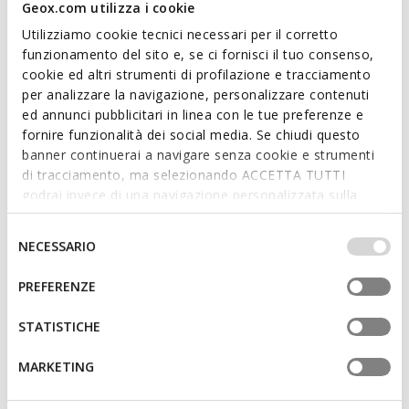
Geox.com utilizza i cookie
the outsole, adding a touch of fun to sports looks for school
Utilizziamo cookie tecnici necessari per il corretto
and leisure.
Read more
funzionamento del sito e, se ci fornisci il tuo consenso,
ITEM CODE:
J65LBC014CEC0735
cookie ed altri strumenti di profilazione e tracciamento
per analizzare la navigazione, personalizzare contenuti
Features
ed annunci pubblicitari in linea con le tue preferenze e
fornire funzionalità dei social media. Se chiudi questo
Quick and easy to put on
banner continuerai a navigare senza cookie e strumenti
Footwear with lights and on/off switch
di tracciamento, ma selezionando ACCETTA TUTTI
godrai invece di una navigazione personalizzata sulla
Single riptape and elasticated lace fastening; Removable
base dei tuoi gusti ed interessi. Selezionando
insole
IMPOSTAZIONI potrai anche scegliere quali cookies ed
Selezione
NECESSARIO
altri strumenti di tracciamento autorizzare. Per maggiori
del
informazioni o per modificare in qualsiasi momento le
consenso
PREFERENZE
Materials
tue impostazioni, visita la nostra
cookie policy
.
STATISTICHE
Technologies
MARKETING