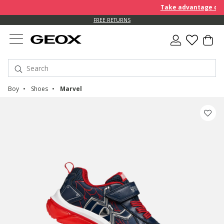
Take advantage of an 
FREE RETURNS
Boy
Shoes
Marvel