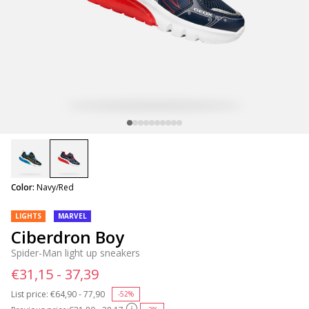
selected
Color:
Navy/Red
LIGHTS
MARVEL
Ciberdron Boy
Spider-Man light up sneakers
€31,15 - 37,39
List price:
Price reduced from
€64,90 - 77,90
to
-52%