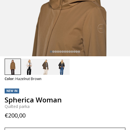
selected
Color:
Hazelnut Brown
NEW IN
Spherica Woman
Quilted parka
€200,00