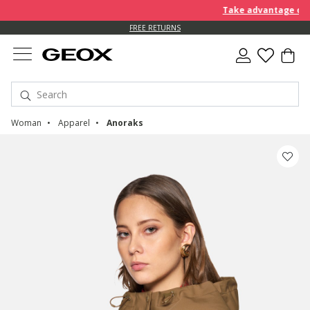
Take advantage of an E
FREE RETURNS
Woman
Apparel
Anoraks