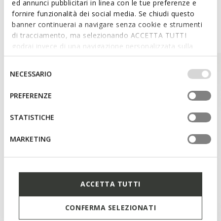
ed annunci pubblicitari in linea con le tue preferenze e
fornire funzionalità dei social media. Se chiudi questo
banner continuerai a navigare senza cookie e strumenti
Style Inspiration
di tracciamento, ma selezionando ACCETTA TUTTI
godrai invece di una navigazione personalizzata sulla
base dei tuoi gusti ed interessi. Selezionando
IMPOSTAZIONI potrai anche scegliere quali cookies ed
Selezione
NECESSARIO
altri strumenti di tracciamento autorizzare. Per maggiori
del
informazioni o per modificare in qualsiasi momento le
consenso
PREFERENZE
tue impostazioni, visita la nostra
cookie policy
.
STATISTICHE
MARKETING
ACCETTA TUTTI
CONFERMA SELEZIONATI