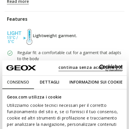
Read more
Features
Lightweight garment.
Regular fit: a comfortable cut for a garment that adapts
to the body
continua senza accettare | X
Two-way zip
Attached hood; 2 external pockets; 2 internal pockets
CONSENSO
DETTAGLI
INFORMAZIONI SUI COOKIE
Geox.com utilizza i cookie
Materials
Utilizziamo cookie tecnici necessari per il corretto
funzionamento del sito e, se ci fornisci il tuo consenso,
Technologies
cookie ed altri strumenti di profilazione e tracciamento
per analizzare la navigazione, personalizzare contenuti