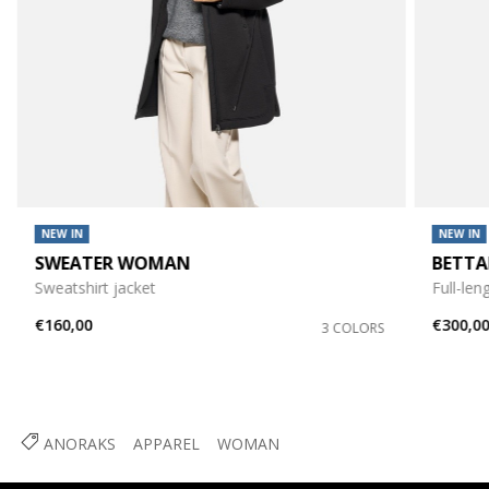
NEW IN
NEW IN
SWEATER WOMAN
BETT
Sweatshirt jacket
Full-len
€160,00
€300,0
3 COLORS
ANORAKS
APPAREL
WOMAN