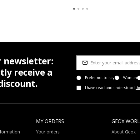
r newsletter:
tly receive a
Prefer not to say
Woman
iscount.
I have read and understood
th
MY ORDERS
GEOX WOR
nformation
Your orders
About Geox