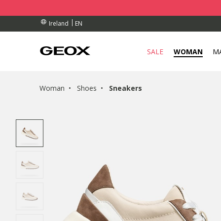
BY COLLECTION POINT.
RDERS OVER 90.00 €
RDERS OVER 90.00 €
EN
Ireland
SALE
WOMAN
M
Woman
Shoes
Sneakers