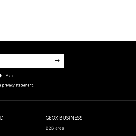
Man
e privacy statement
.
LD
GEOX BUSINESS
B2B area