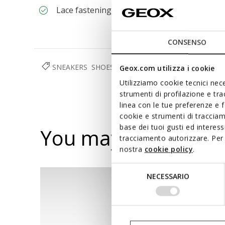
Lace fastening; Removable insole
CONSENSO
SNEAKERS
SHOES
WOMAN
Geox.com utilizza i cookie
Utilizziamo cookie tecnici nece
strumenti di profilazione e tr
linea con le tue preferenze e 
cookie e strumenti di traccia
base dei tuoi gusti ed interes
You may also like
tracciamento autorizzare. Per 
nostra
cookie policy
.
Selezione
NECESSARIO
del
consenso