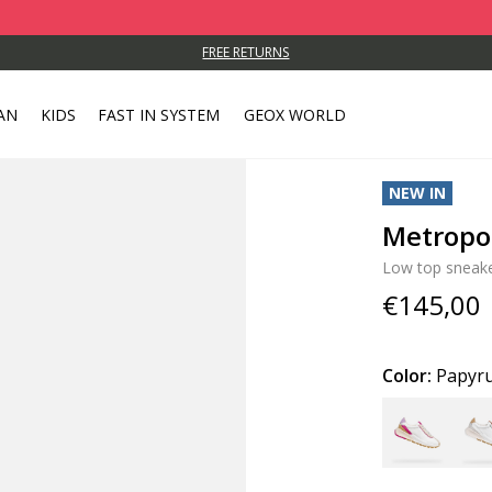
FREE RETURNS
AN
KIDS
FAST IN SYSTEM
GEOX WORLD
NEW IN
Metropo
Low top sneak
€145,00
Color:
Papyr