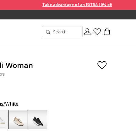
Take advantage of an EXTRA 10% off discount prices when yo
li Woman
ers
us/White
selected