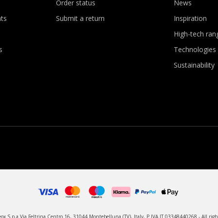
Order status
News
ts
Submit a return
Inspiration
High-tech ran
s
Technologies
Sustainability
x S.p.a Via Feltrina Centro 16, 31044 Montebelluna (TV), Italy, P.IVA IT 03348440268 - All righ