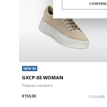
CONFERMA
NEW IN
GXCP-03 WOMAN
Plateau sneakers
€150,00
OLORS
3 COLORS