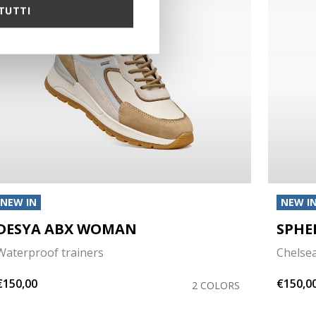
TUTTI
NEW IN
NEW I
DESYA ABX WOMAN
SPHE
Waterproof trainers
Chelse
€150,00
€150,0
2 COLORS