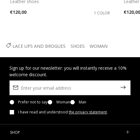
Leather shoes
Leather 
€120,00
€120,0
1 COLOR
LACE UPS AND BROGUES
SHOES
WOMAN
Sign up for our newsletter: you will instantly receive a 10%
welcome discount.
Prefer not to say
Woman
Man
I have read and understood
the privacy statement
.
SHOP