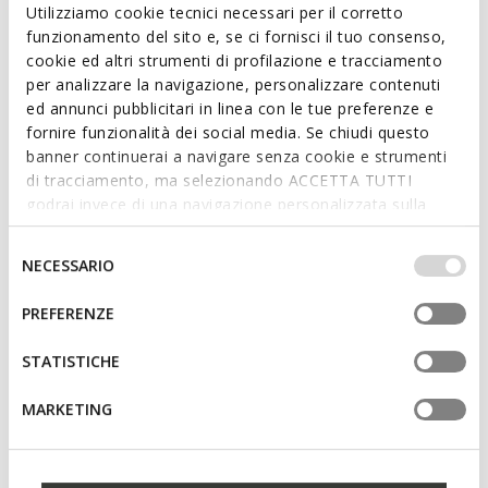
Utilizziamo cookie tecnici necessari per il corretto
morning to evening.
Read more
funzionamento del sito e, se ci fornisci il tuo consenso,
ITEM CODE:
D56WYD00043C9999
cookie ed altri strumenti di profilazione e tracciamento
per analizzare la navigazione, personalizzare contenuti
Features
ed annunci pubblicitari in linea con le tue preferenze e
Quick and easy to put on
fornire funzionalità dei social media. Se chiudi questo
banner continuerai a navigare senza cookie e strumenti
Heel height: 3,5 cm / 1,4"
di tracciamento, ma selezionando ACCETTA TUTTI
godrai invece di una navigazione personalizzata sulla
Lace fastening
base dei tuoi gusti ed interessi. Selezionando
IMPOSTAZIONI potrai anche scegliere quali cookies ed
Selezione
NECESSARIO
altri strumenti di tracciamento autorizzare. Per maggiori
del
Materials
informazioni o per modificare in qualsiasi momento le
consenso
PREFERENZE
tue impostazioni, visita la nostra
cookie policy
.
Technologies
STATISTICHE
MARKETING
You may also like