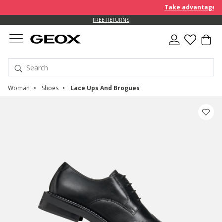
Take advantage of an EX
FREE RETURNS
Woman
Shoes
Lace Ups And Brogues