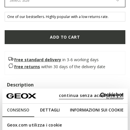
Select Size
One of our bestsellers. Highly popular with a low returns rate.
ADD TO CART
Free standard delivery
in 3-6 working days
Free returns
within 30 days of the delivery date
Description
continua senza accettare | X
Lace-up shoe for women with a sophisticated design which
guarantees the utmost breathability and delivers everyday
comfort. Crafted from plain black leather, it stands apart for
CONSENSO
DETTAGLI
INFORMAZIONI SUI COOKIE
its pristine pared-back aesthetic and timeless allure. Serilda is
the perfect way to complete more refined urban dressing
Geox.com utilizza i cookie
with a touch of style, ensuring that you look elegant from