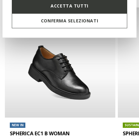
ACCETTA TUTTI
CONFERMA SELEZIONATI
NEW IN
SUSTAIN
SPHERICA EC1 B WOMAN
SPHER