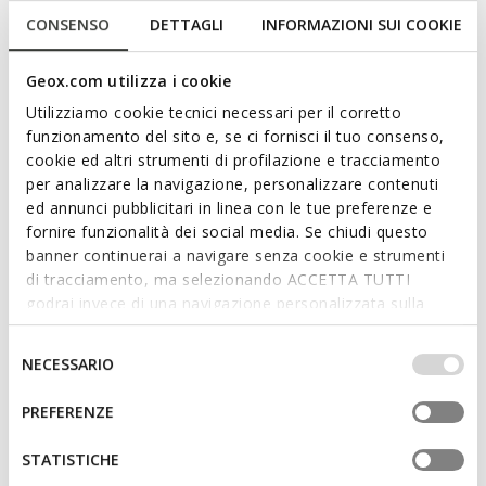
supple-leather version is both comfortable and breathable
CONSENSO
DETTAGLI
INFORMAZIONI SUI COOKIE
and comes in a burgundy shade, making it a foundation piece
for your seasonal repertoire. Recanati is a versatile everyday
piece of footwear that will perfectly round off city styling.
Geox.com utilizza i cookie
ITEM CODE:
U55HVB00038C7011
Read more
Utilizziamo cookie tecnici necessari per il corretto
funzionamento del sito e, se ci fornisci il tuo consenso,
cookie ed altri strumenti di profilazione e tracciamento
Features
per analizzare la navigazione, personalizzare contenuti
ed annunci pubblicitari in linea con le tue preferenze e
By purchasing this product, you are
fornire funzionalità dei social media. Se chiudi questo
supporting Leather Working Group certified
banner continuerai a navigare senza cookie e strumenti
tanneries
di tracciamento, ma selezionando ACCETTA TUTTI
godrai invece di una navigazione personalizzata sulla
base dei tuoi gusti ed interessi. Selezionando
Quick and easy to put on
IMPOSTAZIONI potrai anche scegliere quali cookies ed
Selezione
NECESSARIO
Unlined upper
altri strumenti di tracciamento autorizzare. Per maggiori
del
informazioni o per modificare in qualsiasi momento le
consenso
Slip-on design allows you to slide the foot in swiftly
PREFERENZE
tue impostazioni, visita la nostra
cookie policy
.
STATISTICHE