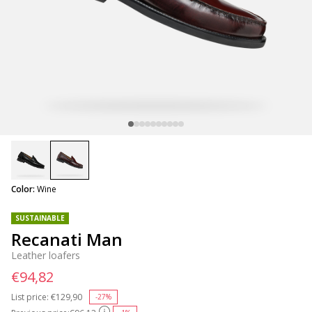
selected
Color:
Wine
SUSTAINABLE
Recanati Man
Leather loafers
€94,82
List price:
Price reduced from
€129,90
to
-27%