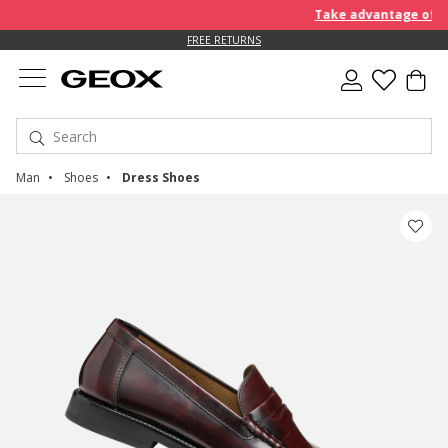
Take advantage of an EX
FREE RETURNS
Man
Shoes
Dress Shoes