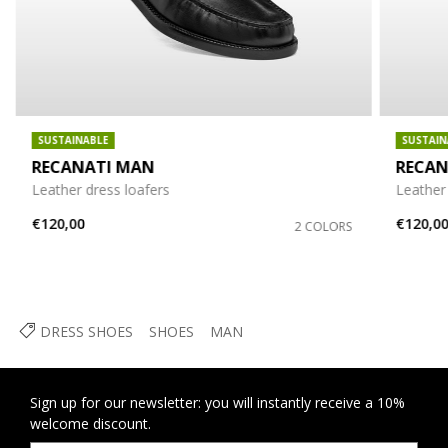
SUSTAINABLE
SUSTAIN
RECANATI MAN
RECAN
Leather dress loafers
Leather 
€120,00
€120,0
2 COLORS
DRESS SHOES
SHOES
MAN
Sign up for our newsletter: you will instantly receive a 10%
welcome discount.