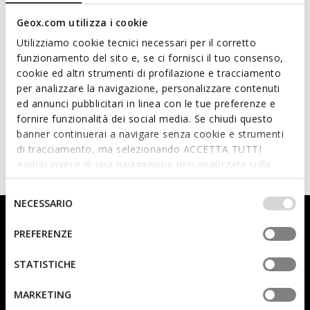
Geox.com utilizza i cookie
Utilizziamo cookie tecnici necessari per il corretto
funzionamento del sito e, se ci fornisci il tuo consenso,
cookie ed altri strumenti di profilazione e tracciamento
per analizzare la navigazione, personalizzare contenuti
LIGHTS
DC COMICS
ed annunci pubblicitari in linea con le tue preferenze e
GISLI BOY
CIBERDRON JUNIOR
fornire funzionalità dei social media. Se chiudi questo
Velcro shoes
Superman
banner continuerai a navigare senza cookie e strumenti
from
€54,90
from
€34,95
2 COLORS
1 COLOR
di tracciamento, ma selezionando ACCETTA TUTTI
Price reduced from
to
from
€69,90
List price
godrai invece di una navigazione personalizzata sulla
from
€34,95
Previous price
base dei tuoi gusti ed interessi. Selezionando
IMPOSTAZIONI potrai anche scegliere quali cookies ed
Selezione
NECESSARIO
altri strumenti di tracciamento autorizzare. Per maggiori
del
Sign up for our newsletter: you will instantly receive a 10%
informazioni o per modificare in qualsiasi momento le
consenso
PREFERENZE
welcome discount.
tue impostazioni, visita la nostra
cookie policy
.
STATISTICHE
MARKETING
Prefer not to say
Woman
Man