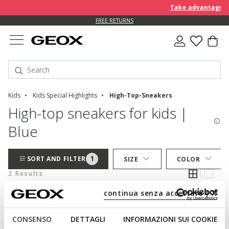
Take advantage of 
FREE RETURNS
Kids
Kids Special Highlights
High-Top-Sneakers
High-top sneakers for kids |
Blue
1
SORT AND FILTER
SIZE
COLOR
2 Results
continua senza accettare | X
CONSENSO
DETTAGLI
INFORMAZIONI SUI COOKIE