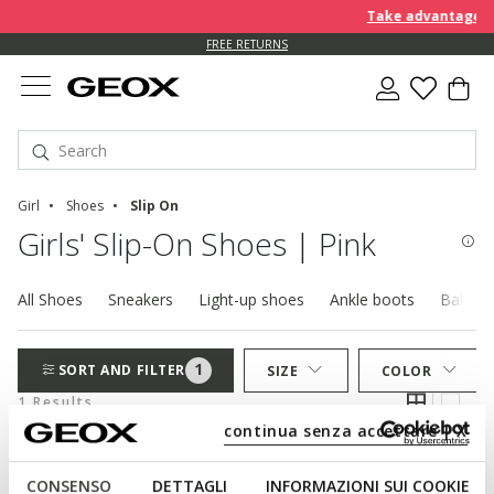
Take advantage of 
FREE RETURNS
Girl
Shoes
Slip On
Girls' Slip-On Shoes | Pink
All Shoes
Sneakers
Light-up shoes
Ankle boots
Balleri
1
SORT AND FILTER
SIZE
COLOR
1 Results
continua senza accettare | X
CONSENSO
DETTAGLI
INFORMAZIONI SUI COOKIE