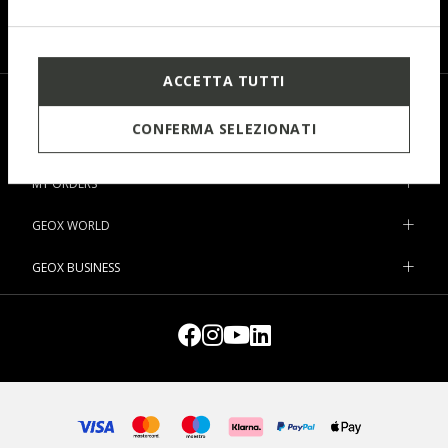
Prefer not to say
Woman
Man
I have read and understood
the privacy statement
.
ACCETTA TUTTI
SHOP
CONFERMA SELEZIONATI
SUPPORT
MY ORDERS
GEOX WORLD
GEOX BUSINESS