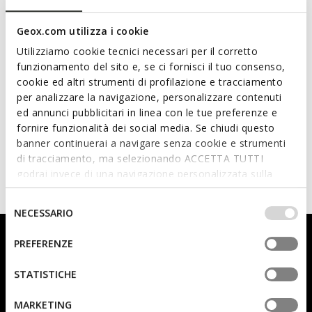
Geox.com utilizza i cookie
Utilizziamo cookie tecnici necessari per il corretto
funzionamento del sito e, se ci fornisci il tuo consenso,
cookie ed altri strumenti di profilazione e tracciamento
per analizzare la navigazione, personalizzare contenuti
ONLINE EXCLUSIVE
ed annunci pubblicitari in linea con le tue preferenze e
ARIL JUNIOR
fornire funzionalità dei social media. Se chiudi questo
Laceless sneakers
banner continuerai a navigare senza cookie e strumenti
€33,22
1 COLOR
di tracciamento, ma selezionando ACCETTA TUTTI
Price reduced from
to
€44,90
List price
-26%
godrai invece di una navigazione personalizzata sulla
€33,67
Previous price
-1%
base dei tuoi gusti ed interessi. Selezionando
IMPOSTAZIONI potrai anche scegliere quali cookies ed
Selezione
NECESSARIO
altri strumenti di tracciamento autorizzare. Per maggiori
del
informazioni o per modificare in qualsiasi momento le
Sign up for our newsletter: you will instantly receive a 10%
consenso
PREFERENZE
tue impostazioni, visita la nostra
cookie policy
.
welcome discount.
STATISTICHE
MARKETING