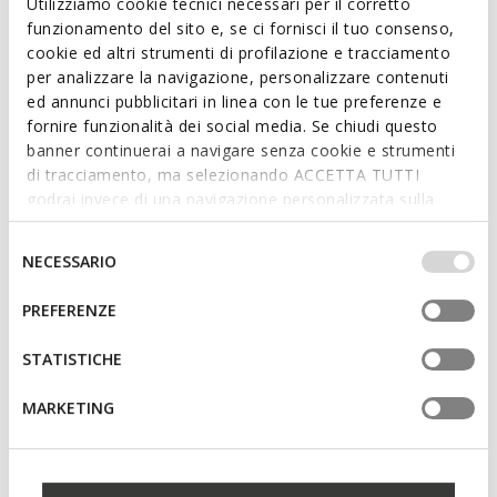
ITEM CODE:
D45Y3B00085C7008
Utilizziamo cookie tecnici necessari per il corretto
funzionamento del sito e, se ci fornisci il tuo consenso,
cookie ed altri strumenti di profilazione e tracciamento
Features
per analizzare la navigazione, personalizzare contenuti
ed annunci pubblicitari in linea con le tue preferenze e
Quick and easy to put on
fornire funzionalità dei social media. Se chiudi questo
banner continuerai a navigare senza cookie e strumenti
Lightweight footwear; Unlined upper
di tracciamento, ma selezionando ACCETTA TUTTI
Slip-on design allows you to slide the foot in swiftly
godrai invece di una navigazione personalizzata sulla
base dei tuoi gusti ed interessi. Selezionando
IMPOSTAZIONI potrai anche scegliere quali cookies ed
Selezione
NECESSARIO
altri strumenti di tracciamento autorizzare. Per maggiori
del
Materials
informazioni o per modificare in qualsiasi momento le
consenso
PREFERENZE
tue impostazioni, visita la nostra
cookie policy
.
Technologies
STATISTICHE
MARKETING
You may also like