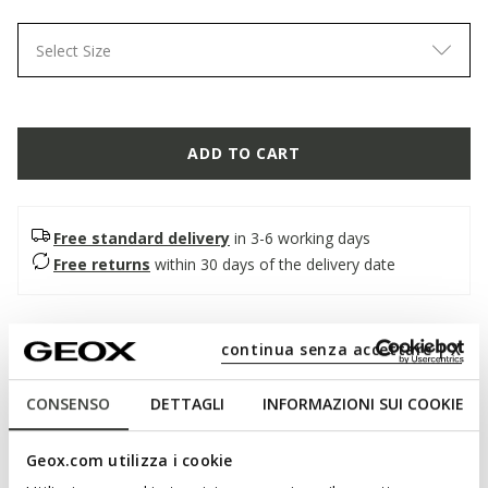
Select Size
ADD TO CART
Free standard delivery
in 3-6 working days
Free returns
within 30 days of the delivery date
Description
continua senza accettare | X
Women's open sandal with double strap, with a
contemporary and relaxed attitude. Made from soft nappa
CONSENSO
DETTAGLI
INFORMAZIONI SUI COOKIE
leather with an anatomical outsole, it comes here in a sunny
and trendy coral shade. Light and fashionable, Brionia R
Geox.com utilizza i cookie
livens up casual looks for the warm season.