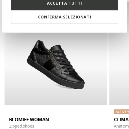
ACCETTA TUTTI
CONFERMA SELEZIONATI
ACTIVE 
BLOMIEE WOMAN
CLIMA
Zipped shoes
Anatomi