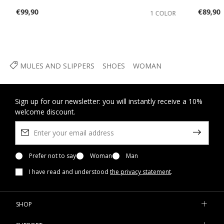
€99,90
€89,90
1 COLOR
MULES AND SLIPPERS
SHOES
WOMAN
Sign up for our newsletter: you will instantly receive a 10%
welcome discount.
Prefer not to say
Woman
Man
I have read and understood
the privacy statement
.
SHOP