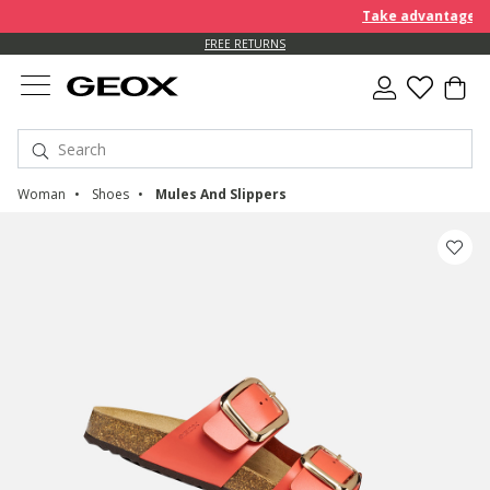
Take advantage of an EX
FREE RETURNS
Woman
Shoes
Mules And Slippers