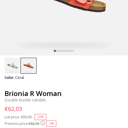
selected
Color:
Coral
Brionia R Woman
Double buckle sandals
€62,03
List price:
Price reduced from
€89,90
to
-31%
Previous price:
€62,93
-1%