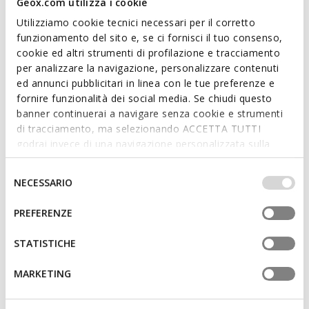
ITEM CODE:
D35LSL00047C6008
Geox.com utilizza i cookie
Utilizziamo cookie tecnici necessari per il corretto
funzionamento del sito e, se ci fornisci il tuo consenso,
Features
cookie ed altri strumenti di profilazione e tracciamento
per analizzare la navigazione, personalizzare contenuti
Outstanding cushioning effect which offers protection
ed annunci pubblicitari in linea con le tue preferenze e
and absorbs jolts and vibrations
fornire funzionalità dei social media. Se chiudi questo
Quick and easy to put on
banner continuerai a navigare senza cookie e strumenti
di tracciamento, ma selezionando ACCETTA TUTTI
Lightweight footwear; Unlined upper
godrai invece di una navigazione personalizzata sulla
base dei tuoi gusti ed interessi. Selezionando
Slip-on design allows you to slide the foot in swiftly
IMPOSTAZIONI potrai anche scegliere quali cookies ed
Selezione
NECESSARIO
altri strumenti di tracciamento autorizzare. Per maggiori
del
informazioni o per modificare in qualsiasi momento le
consenso
PREFERENZE
Materials
tue impostazioni, visita la nostra
cookie policy
.
STATISTICHE
Technologies
MARKETING