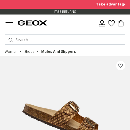
Take advantage of a
FREE RETURNS
Woman
Shoes
Mules And Slippers