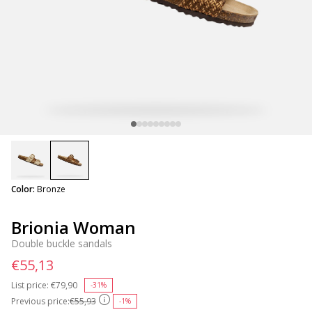
selected
Color:
Bronze
Brionia Woman
Double buckle sandals
€55,13
List price:
Price reduced from
€79,90
to
-31%
Previous price:
€55,93
-1%