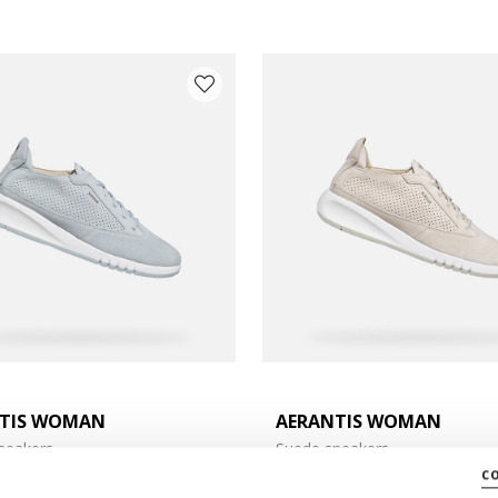
TIS WOMAN
AERANTIS WOMAN
e: 39
neakers
Suede sneakers
c
3
Ft35.453
2 COLORS