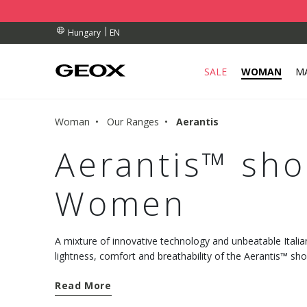
BY COLLECTION POINT.
ERS OVER Ft 30.000
ERS OVER Ft 30.000
EN
Hungary
SALE
WOMAN
M
Woman
Our Ranges
Aerantis
Aerantis™ sho
Women
A mixture of innovative technology and unbeatable Italian
lightness, comfort and breathability of the Aerantis™ 
collection.
Read More