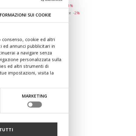
Price reduced from
to
Ft60.090
List price
-41%
Ft36.054
Previous price
-2%
FORMAZIONI SUI COOKIE
uo consenso, cookie ed altri
 ed annunci pubblicitari in
ntinuerai a navigare senza
igazione personalizzata sulla
es ed altri strumenti di
ue impostazioni, visita la
MARKETING
TUTTI