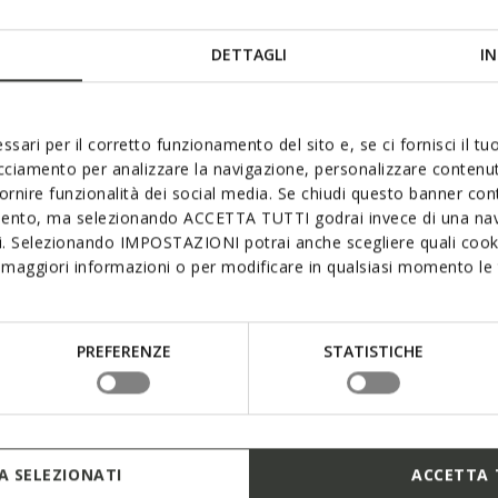
duced from
to
Price reduced from
to
List price
-41%
Ft60.090
List price
-41%
Previous price
-2%
Ft36.054
Previous price
-2%
DETTAGLI
IN
ssari per il corretto funzionamento del sito e, se ci fornisci il t
acciamento per analizzare la navigazione, personalizzare contenuti
fornire funzionalità dei social media. Se chiudi questo banner co
mento, ma selezionando ACCETTA TUTTI godrai invece di una nav
si. Selezionando IMPOSTAZIONI potrai anche scegliere quali cooki
maggiori informazioni o per modificare in qualsiasi momento le t
PREFERENZE
STATISTICHE
 SELEZIONATI
ACCETTA 