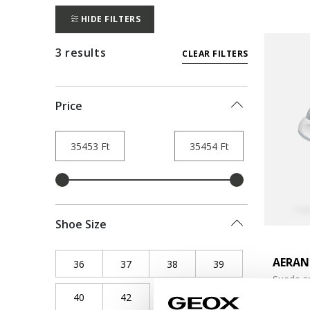
HIDE FILTERS
3 results
CLEAR FILTERS
Price
Shoe Size
AERAN
36
Refine by Shoe Size: 36
37
Refine by Shoe Size: 37
38
Refine by Shoe Size: 38
39
Refine by Shoe Siz
Suede s
40
Refine by Shoe Size: 40
42
Refine by Shoe Size: 42
Ft35.45