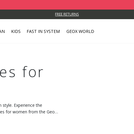
FREE RETURNS
AN
KIDS
FAST IN SYSTEM
GEOX WORLD
es for
 style. Experience the
shoes for women from the Geox