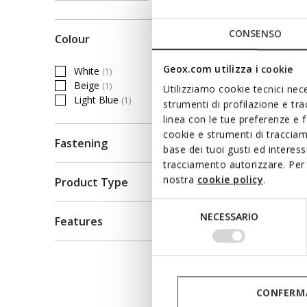
Price re
Ft60.090
Ft36.054
CONSENSO
Colour
Geox.com utilizza i cookie
White
(1)
Refine by Colour: White
Beige
(1)
Utilizziamo cookie tecnici nece
Refine by Colour: Beige
Light Blue
(1)
strumenti di profilazione e tr
Refine by Colour: Light Blue
linea con le tue preferenze e 
cookie e strumenti di traccia
Fastening
base dei tuoi gusti ed interes
tracciamento autorizzare. Per 
nostra
cookie policy
.
Product Type
Selezione
NECESSARIO
Features
del
consenso
CONFERMA