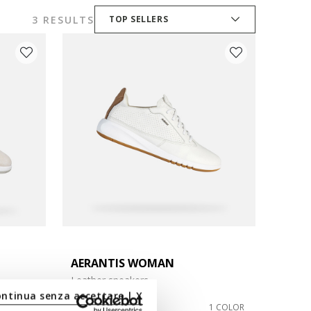
3 RESULTS
TOP SELLERS
AERANTIS WOMAN
Leather sneakers
ontinua senza accettare | X
Ft35.453
2 COLORS
1 COLOR