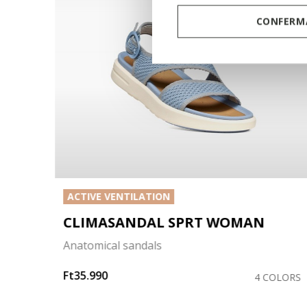
CONFERMA
ACTIVE VENTILATION
CLIMASANDAL SPRT WOMAN
Anatomical sandals
Ft35.990
OLORS
4 COLORS