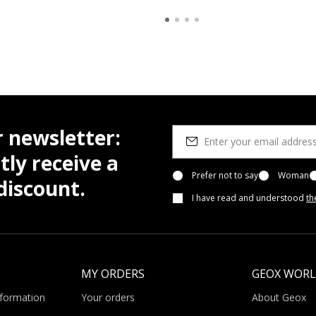
r newsletter:
tly receive a
Prefer not to say
Woman
iscount.
I have read and understood
th
MY ORDERS
GEOX WOR
nformation
Your orders
About Geox