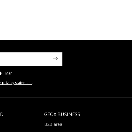
Man
e privacy statement
.
LD
GEOX BUSINESS
B2B area