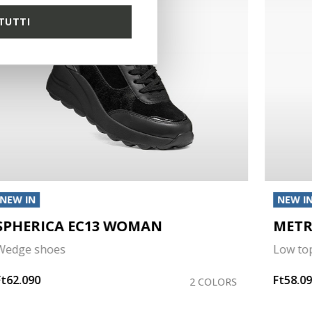
TUTTI
NEW IN
NEW I
SPHERICA EC13 WOMAN
MET
Wedge shoes
Low to
Ft62.090
Ft58.0
2 COLORS