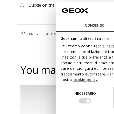
Buckle on the strap to adjust the fit
CONSENSO
SANDALS
SHOES
WOMAN
Geox.com utilizza i cookie
Utilizziamo cookie tecnici nece
strumenti di profilazione e tr
linea con le tue preferenze e 
cookie e strumenti di traccia
You may also like
base dei tuoi gusti ed interes
tracciamento autorizzare. Per 
nostra
cookie policy
.
Selezione
NECESSARIO
del
consenso