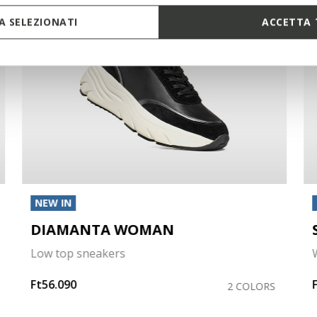
 SELEZIONATI
ACCETTA 
NEW IN
DIAMANTA WOMAN
Low top sneakers
Ft56.090
2 COLORS