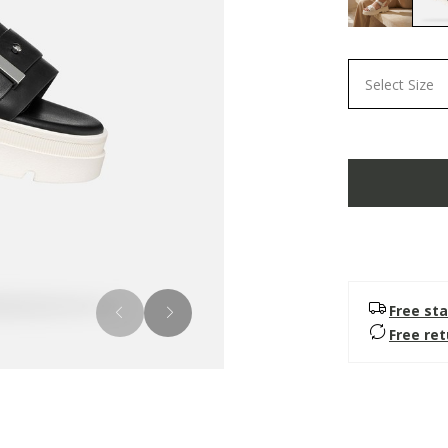
Select Size
Free sta
Free re