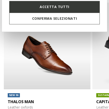
ACCETTA TUTTI
CONFERMA SELEZIONATI
NEW IN
SUSTAIN
THALOS MAN
CAPIT
Leather oxfords
Leather