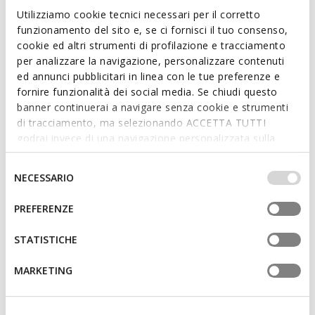
Utilizziamo cookie tecnici necessari per il corretto
ideal for enhancing the most sophisticated business looks.
funzionamento del sito e, se ci fornisci il tuo consenso,
ITEM CODE:
U56MBD00043C6610
cookie ed altri strumenti di profilazione e tracciamento
per analizzare la navigazione, personalizzare contenuti
Features
ed annunci pubblicitari in linea con le tue preferenze e
fornire funzionalità dei social media. Se chiudi questo
Lightweight footwear
banner continuerai a navigare senza cookie e strumenti
di tracciamento, ma selezionando ACCETTA TUTTI
Lace fastening
godrai invece di una navigazione personalizzata sulla
base dei tuoi gusti ed interessi. Selezionando
IMPOSTAZIONI potrai anche scegliere quali cookies ed
Selezione
NECESSARIO
Materials
altri strumenti di tracciamento autorizzare. Per maggiori
del
informazioni o per modificare in qualsiasi momento le
consenso
PREFERENZE
tue impostazioni, visita la nostra
cookie policy
.
Technologies
STATISTICHE
MARKETING
You may also like