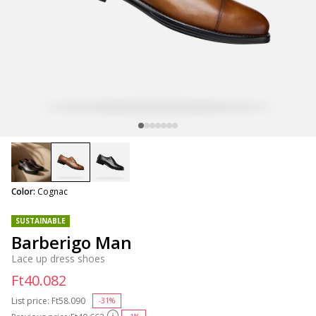
selected
Color:
Cognac
SUSTAINABLE
Barberigo Man
Lace up dress shoes
Ft40.082
List price:
Price reduced from
Ft58.090
to
-31%