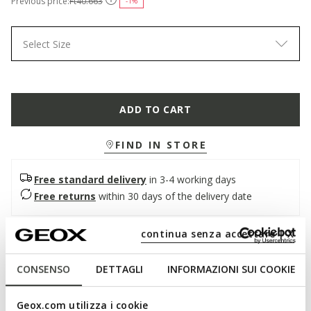
Previous price:
Ft40.663
-1%
Select Size
ADD TO CART
FIND IN STORE
Free standard delivery
in 3-4 working days
Free returns
within 30 days of the delivery date
continua senza accettare | X
Description
Men's formal shoe with a refined and timeless design,
CONSENSO
DETTAGLI
INFORMAZIONI SUI COOKIE
revisited with an urban twist. A model with a timeless design
characterised by tapered lines, it is presented here in smooth
Geox.com utilizza i cookie
cognac leather. Comfortable and breathable, Barberigo is