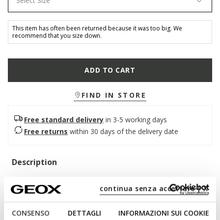
Select Size
This item has often been returned because it was too big. We
recommend that you size down.
ADD TO CART
FIND IN STORE
Free standard delivery
in 3-5 working days
Free returns
within 30 days of the delivery date
Description
Comfortable breathable mid-cut sneaker for boys loaded with
continua senza accettare | X
retro appeal. This navy and light-blue version of Gisli is the
ultimate way to complete children's casual styling. It has been
crafted from a mixture of nylon and a waxed-leather-effect
CONSENSO
DETTAGLI
INFORMAZIONI SUI COOKIE