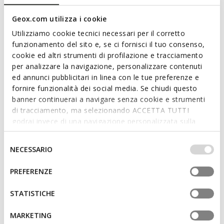
material, and guarantees support and well-being as kids
move around.
Geox.com utilizza i cookie
ITEM CODE:
B461NC0MEFUC0693
Read more
Utilizziamo cookie tecnici necessari per il corretto
funzionamento del sito e, se ci fornisci il tuo consenso,
cookie ed altri strumenti di profilazione e tracciamento
Features
per analizzare la navigazione, personalizzare contenuti
ed annunci pubblicitari in linea con le tue preferenze e
Protection against the cold thanks to excellent levels of
fornire funzionalità dei social media. Se chiudi questo
thermal insulation
banner continuerai a navigare senza cookie e strumenti
Quick and easy to put on
di tracciamento, ma selezionando ACCETTA TUTTI
godrai invece di una navigazione personalizzata sulla
Single riptape and elasticated lace fastening; Removable
base dei tuoi gusti ed interessi. Selezionando
insole
IMPOSTAZIONI potrai anche scegliere quali cookies ed
Selezione
NECESSARIO
altri strumenti di tracciamento autorizzare. Per maggiori
del
informazioni o per modificare in qualsiasi momento le
consenso
PREFERENZE
Materials
tue impostazioni, visita la nostra
cookie policy
.
STATISTICHE
Technologies
MARKETING