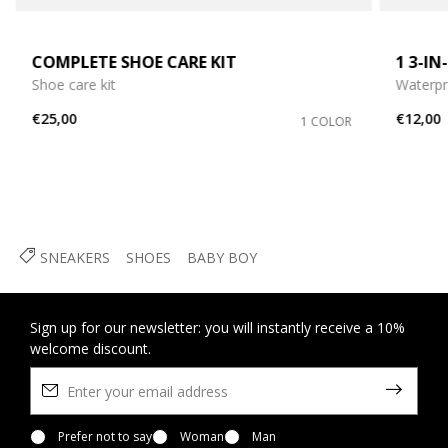
COMPLETE SHOE CARE KIT
1 3-I
Shoe care kit
Waterpr
€25,00
€12,00
1 COLOR
SNEAKERS
SHOES
BABY BOY
Sign up for our newsletter: you will instantly receive a 10%
welcome discount.
Prefer not to say
Woman
Man